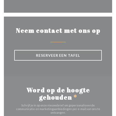
Facebook ((opent in een nie
Neem contact met ons op
RESERVEER EEN TAFEL
Word op de hoogte
gehouden
*
Schrijf je in op onze nieuwsbrief om gepersonaliseerde
communicatie en marketingaanbiedingen per e-mail van ons te
ontvangen.