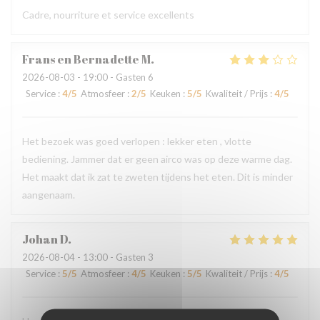
Cadre, nourriture et service excellents
Frans en Bernadette
M
2026-08-03
- 19:00 - Gasten 6
Service
:
4
/5
Atmosfeer
:
2
/5
Keuken
:
5
/5
Kwaliteit / Prijs
:
4
/5
Het bezoek was goed verlopen : lekker eten , vlotte
bediening. Jammer dat er geen airco was op deze warme dag.
Het maakt dat ik zat te zweten tijdens het eten. Dit is minder
aangenaam.
Johan
D
2026-08-04
- 13:00 - Gasten 3
Service
:
5
/5
Atmosfeer
:
4
/5
Keuken
:
5
/5
Kwaliteit / Prijs
:
4
/5