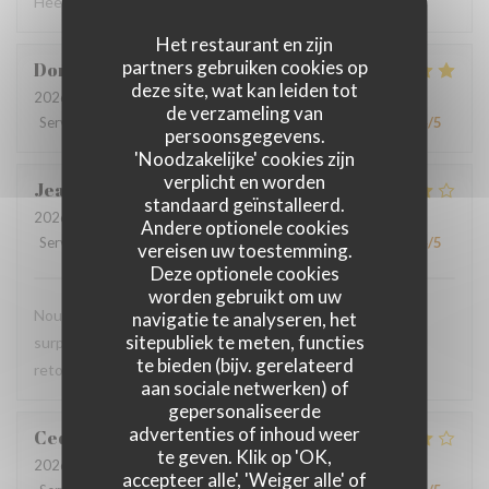
Heel verzorgde ontvangst - lekker eten
Het restaurant en zijn
partners gebruiken cookies op
Dorothée
M
deze site, wat kan leiden tot
2026-08-01
- 19:00 - Gasten 3
de verzameling van
Service
:
5
/5
Atmosfeer
:
5
/5
Keuken
:
5
/5
Kwaliteit / Prijs
:
4
/5
persoonsgegevens.
'Noodzakelijke' cookies zijn
verplicht en worden
Jean-Marie
C
standaard geïnstalleerd.
2026-07-29
- 19:45 - Gasten 2
Andere optionele cookies
Service
:
4
/5
Atmosfeer
:
4
/5
Keuken
:
4
/5
Kwaliteit / Prijs
:
4
/5
vereisen uw toestemming.
Deze optionele cookies
worden gebruikt om uw
Nous avons pris le menu proposé et ce fut une agréable
navigatie te analyseren, het
sitepubliek te meten, functies
surprise, le filet de viande BBB super délicieux Nous y
te bieden (bijv. gerelateerd
retournerons
aan sociale netwerken) of
gepersonaliseerde
advertenties of inhoud weer
Cedric
V
te geven. Klik op 'OK,
2026-07-22
- 18:30 - Gasten 2
accepteer alle', 'Weiger alle' of