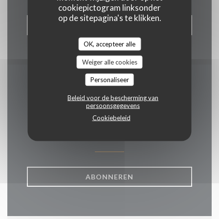
cookiepictogram linksonder
op de sitepagina's te klikken.
RESERVEER EEN TAFEL
OK, accepteer alle
Weiger alle cookies
Personaliseer
Word op de hoogte
Beleid voor de bescherming van
gehouden
*
persoonsgegevens
Cookiebeleid
Schrijf je in op onze nieuwsbrief om gepersonaliseerde
communicatie en marketingaanbiedingen per e-mail van ons te
ontvangen.
ABONNEREN