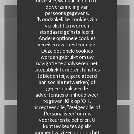
deze site, wat kan leiden tot
de verzameling van
persoonsgegevens.
'Noodzakelijke' cookies zijn
Plattegrond en Contact
verplicht en worden
standaard geïnstalleerd.
Andere optionele cookies
vereisen uw toestemming.
((opent in een ni
19 rue saint martin 7500 Tournai
Deze optionele cookies
worden gebruikt om uw
069 58 02 70
navigatie te analyseren, het
sitepubliek te meten, functies
info@maisondesgrillades.be
te bieden (bijv. gerelateerd
aan sociale netwerken) of
Facebook ((opent in een nie
gepersonaliseerde
advertenties of inhoud weer
te geven. Klik op 'OK,
accepteer alle', 'Weiger alle' of
'Personaliseer' om uw
Neem contact met ons op
voorkeuren te beheren. U
kunt uw keuzes op elk
moment wijzigen door op het