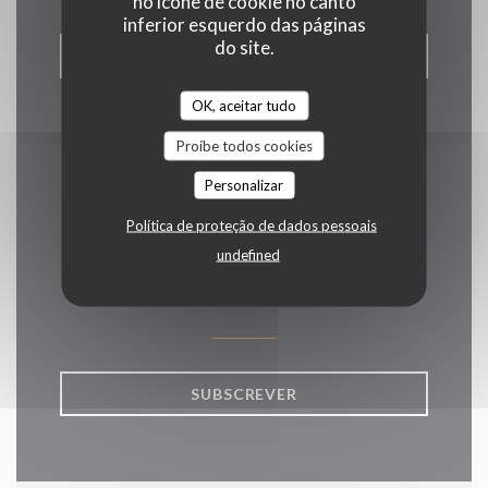
no ícone de cookie no canto
inferior esquerdo das páginas
do site.
RESERVAR UMA MESA
OK, aceitar tudo
Proíbe todos cookies
Personalizar
Mantenha-se atualizado
Política de proteção de dados pessoais
*
undefined
Subscrever a nossa newsletter para receber comunicações
personalizadas e ofertas de marketing por correio eletrónico da
nossa parte.
SUBSCREVER