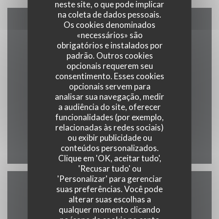
neste site, o que pode implicar
na coleta de dados pessoais.
Os cookies denominados
Mapa e Contacto
«necessários» são
obrigatórios e instalados por
padrão. Outros cookies
opcionais requerem seu
consentimento. Esses cookies
((abre numa nova
19 rue saint martin 7500 Tournai
opcionais servem para
analisar sua navegação, medir
069 58 02 70
a audiência do site, oferecer
funcionalidades (por exemplo,
info@maisondesgrillades.be
relacionadas às redes sociais)
ou exibir publicidade ou
Facebook ((abre numa nova j
conteúdos personalizados.
Clique em 'OK, aceitar tudo',
'Recusar tudo' ou
'Personalizar' para gerenciar
suas preferências. Você pode
Contacte-nos
alterar suas escolhas a
qualquer momento clicando