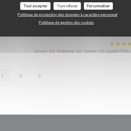
Tout accepter
Tout refuser
Personnaliser
Politique de protection des données à caractère personnel
iande est si tendre et tous les accompagnements sont exquis ! Plus que r
Politique de gestion des cookies
longtemps.
Service
:
4
/5
Ambiance
:
4
/5
Cuisine
:
5
/5
Qualité / Prix
:
1
2
3