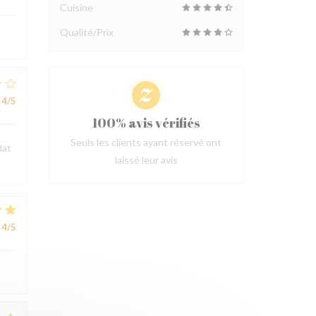
Cuisine
Qualité/Prix
4
/5
100% avis vérifiés
Seuls les clients ayant réservé ont
dat
laissé leur avis
4
/5