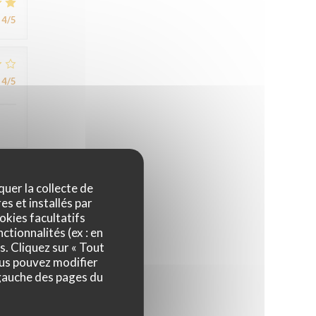
4
/5
4
/5
quer la collecte de
4
/5
es et installés par
okies facultatifs
ctionnalités (ex : en
s. Cliquez sur « Tout
5
/5
ous pouvez modifier
 gauche des pages du
5
/5