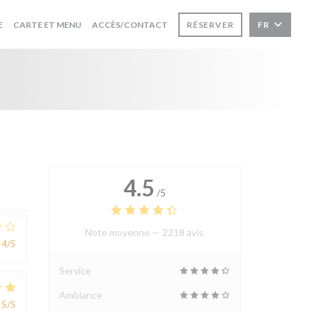
((OUVRE UNE NOUVELLE FENÊTRE))
((OUVRE UNE NOUVELLE FENÊTRE))
E
CARTE ET MENU
ACCÈS/CONTACT
RÉSERVER
FR
4.5
/5
Note moyenne —
2218 avis
4
/5
Service
Ambiance
5
/5