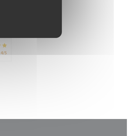
avis
4
/5