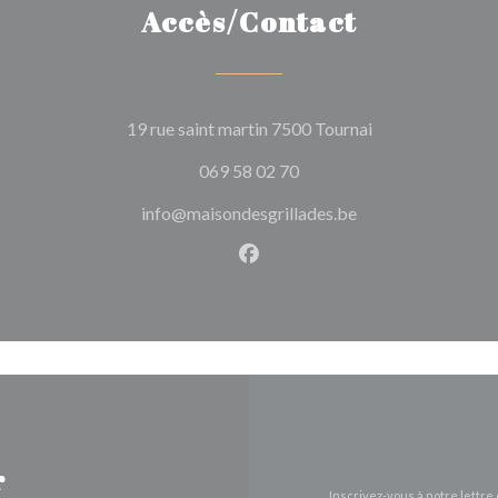
Accès/Contact
((ouvre une nouve
19 rue saint martin 7500 Tournai
069 58 02 70
info@maisondesgrillades.be
Facebook ((ouvre une nouvel
r
Inscrivez-vous à notre lettr