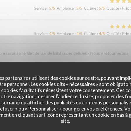
Service
:
5
/5
Ambiance
:
5
/5
Cuisine
:
5
/5
Qualité / Prix
:
Service
:
4
/5
Ambiance
:
4
/5
Cuisine
:
4
/5
Qualité / Prix
:
le surprise, le filet de viande BBB super délicieux Nous y retournerons
es partenaires utilisent des cookies sur ce site, pouvant impli
Service
:
4
/5
Ambiance
:
4
/5
Cuisine
:
4
/5
Qualité / Prix
:
e personnel. Les cookies dits « nécessaires » sont obligatoir
 cookies facultatifs nécessitent votre consentement. Ces co
otre navigation, mesurer l'audience du site, proposer des fon
x sociaux) ou afficher des publicités ou contenus personnalisé
Service
:
4
/5
Ambiance
:
4
/5
Cuisine
:
5
/5
Qualité / Prix
:
 refuser » ou « Personnaliser » pour gérer vos préférences. V
ment en cliquant sur l'icône représentant un cookie en bas à
site.
Service
:
5
/5
Ambiance
:
5
/5
Cuisine
:
5
/5
Qualité / Prix
: