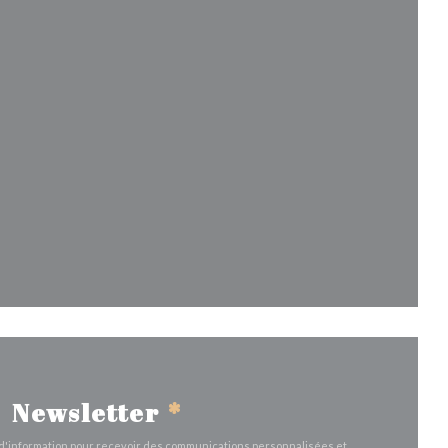
lle fenêtre))
le fenêtre))
Newsletter
*
e d'information pour recevoir des communications personnalisées et