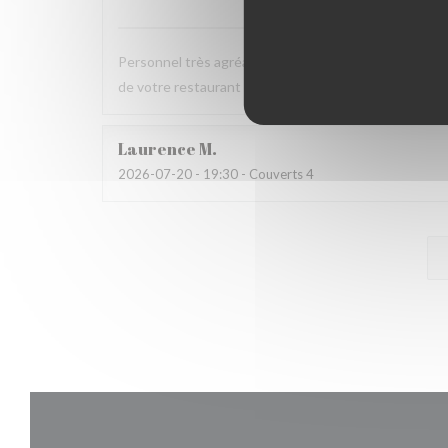
Personnel très agréable et à l'écoute du client. La v
de votre restaurant et nous y reviendrons dans pas 
Laurence
M
2026-07-20
- 19:30 - Couverts 4