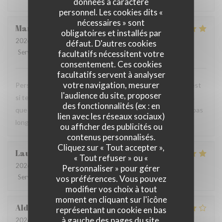
données à caractère
personnel. Les cookies dits «
nécessaires » sont
Mandy
L
obligatoires et installés par
2026-07-18
- 20:00 - Couverts 2
défaut. D'autres cookies
Service
:
5
/5
Ambiance
:
5
/5
Cuisine
:
5
/5
Qualité / Prix
:
5
/5
facultatifs nécessitent votre
consentement. Ces cookies
facultatifs servent à analyser
votre navigation, mesurer
Personnel très agréable et à l'écoute du client. La viande est
l'audience du site, proposer
si tendre et tous les accompagnements sont exquis ! Plus
des fonctionnalités (ex : en
que ravis de votre restaurant et nous y reviendrons dans pas
lien avec les réseaux sociaux)
longtemps.
ou afficher des publicités ou
contenus personnalisés.
Cliquez sur « Tout accepter »,
Laurence
M
« Tout refuser » ou «
2026-07-20
- 19:30 - Couverts 4
Personnaliser » pour gérer
Service
:
4
/5
Ambiance
:
4
/5
Cuisine
:
5
/5
Qualité / Prix
:
4
/5
vos préférences. Vous pouvez
modifier vos choix à tout
moment en cliquant sur l'icône
Aldo
D
représentant un cookie en bas
à gauche des pages du site.
2026-07-18
- 19:00 - Couverts 4