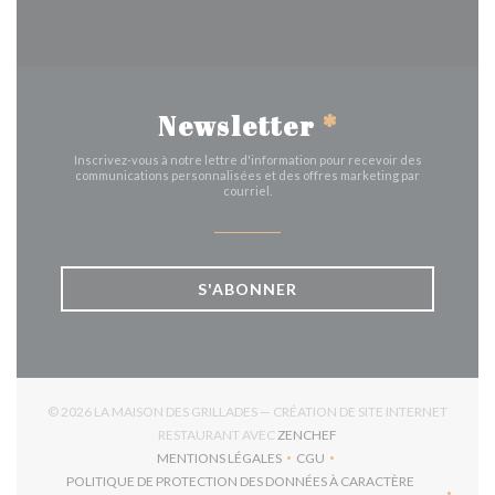
Newsletter
*
Inscrivez-vous à notre lettre d'information pour recevoir des
communications personnalisées et des offres marketing par
courriel.
S'ABONNER
© 2026 LA MAISON DES GRILLADES — CRÉATION DE SITE INTERNET
((OUVRE UNE NOUVELLE 
RESTAURANT AVEC
ZENCHEF
MENTIONS LÉGALES
CGU
((OUVRE UNE NOUVELLE FENÊTRE))
((OUVRE UNE NOUVELLE FEN
POLITIQUE DE PROTECTION DES DONNÉES À CARACTÈRE