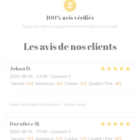
100% avis vérifiés
Seuls les clients ayant réservé ont laissé leur avis
Les avis de nos clients
Johan
D
2026-08-04
- 13:00 - Couverts 3
Service
:
5
/5
Ambiance
:
4
/5
Cuisine
:
5
/5
Qualité / Prix
:
4
/5
Heel verzorgde ontvangst - lekker eten
Dorothée
M
2026-08-01
- 19:00 - Couverts 3
Service
:
5
/5
Ambiance
:
5
/5
Cuisine
:
5
/5
Qualité / Prix
:
4
/5