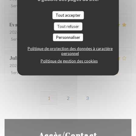
Service
:
4
/5
Ambiance
:
4
/5
Cuisine
:
4
/5
Qualité / Prix
:
4
/5
Tout accepter
Eva
O
Tout refuser
2026-07-16
- 20:00 - Couverts 2
Personnaliser
Service
:
4
/5
Ambiance
:
4
/5
Cuisine
:
5
/5
Qualité / Prix
:
4
/5
Politique de protection des données à caractère
personnel
Julie
D
Politique de gestion des cookies
2026-07-13
- 19:30 - Couverts 6
Service
:
4
/5
Ambiance
:
4
/5
Cuisine
:
4
/5
Qualité / Prix
:
4
/5
1
2
3
Accès/Contact