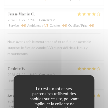
Jean-Marie
C
2026-07-29
- 19:45 - Couverts 2
Service
:
4
/5
Ambiance
:
4
/5
Cuisine
:
4
/5
Qualité / Prix
:
4
/5
Nous avons pris le menu proposé et ce fut une agréable
surprise, le filet de viande BBB super délicieux Nous y
retournerons
Cedric
V
2026-07-22
- 18:30 - Couverts 2
Service
:
4
/5
Ambiance
:
4
/5
Cuisine
:
4
/5
Qualité / Prix
:
4
/5
Le restaurant et ses
partenaires utilisent des
kevin
M
cookies sur ce site, pouvant
2026-07-24
- 19:00 - Couverts 4
impliquer la collecte de
Service
:
4
/5
Ambiance
:
4
/5
Cuisine
:
5
/5
Qualité / Prix
:
5
/5