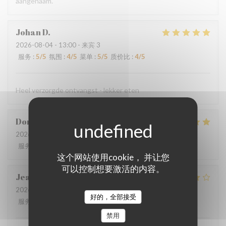
aangenaam.
Johan
D
2026-08-04
- 13:00 - 来宾 3
服务
:
5
/5
氛围
:
4
/5
菜单
:
5
/5
质价比
:
4
/5
Heel verzorgde ontvangst - lekker eten
Dorothée
M
2026-08-01
- 19:00 - 来宾 3
服务
:
5
/5
氛围
:
5
/5
菜单
:
5
/5
质价比
:
4
/5
这个网站使用cookie， 并让您
可以控制想要激活的内容。
Jean-Marie
C
2026-07-29
- 19:45 - 来宾 2
好的，全部接受
服务
:
4
/5
氛围
:
4
/5
菜单
:
4
/5
质价比
:
4
/5
禁用