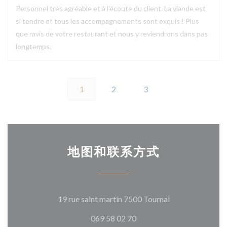
Personnel très agréable et à l'écoute du client. La viande est
si tendre et tous les accompagnements sont exquis ! Plus
que ravis de votre restaurant et nous y reviendrons dans pas
longtemps.
1
2
3
地图和联系方式
((在新窗口中打开
19 rue saint martin 7500 Tournai
069 58 02 70