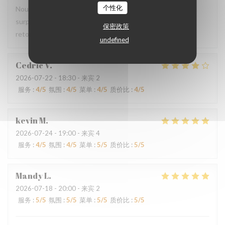
个性化
Nous avons pris le menu proposé et ce fut une agréable
surprise, le filet de viande BBB super délicieux Nous y
保密政策
retournerons
undefined
Cedric
V
2026-07-22
- 18:30 - 来宾 2
服务
:
4
/5
氛围
:
4
/5
菜单
:
4
/5
质价比
:
4
/5
kevin
M
2026-07-24
- 19:00 - 来宾 4
服务
:
4
/5
氛围
:
4
/5
菜单
:
5
/5
质价比
:
5
/5
Mandy
L
2026-07-18
- 20:00 - 来宾 2
服务
:
5
/5
氛围
:
5
/5
菜单
:
5
/5
质价比
:
5
/5