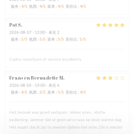
服务
:
4
/5
氛围
:
4
/5
菜单
:
4
/5
质价比
:
4
/5
Pot
S
2026-08-07
- 12:00 - 来宾 2
服务
:
5
/5
氛围
:
5
/5
菜单
:
5
/5
质价比
:
5
/5
Cadre, nourriture et service excellents
Frans en Bernadette
M
2026-08-03
- 19:00 - 来宾 6
服务
:
4
/5
氛围
:
2
/5
菜单
:
5
/5
质价比
:
4
/5
Het bezoek was goed verlopen : lekker eten , vlotte
bediening. Jammer dat er geen airco was op deze warme dag.
Het maakt dat ik zat te zweten tijdens het eten. Dit is minder