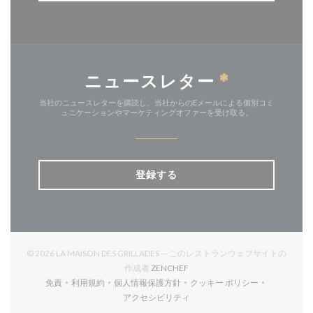
ニュースレター
*
当社のニュースレターを購読し、当社からのEメールによる個別コミ
ュニケーションやマーケティングオファーを受け取る。
登録する
© 2026 LA MAISON DES GRILLADES — このレストランウェブサイトの
((新しいウィンドウで開きます))
作成者
ZENCHEF
免責
利用規約
個人情報保護方針
クッキー ポリシー
((新しいウィンドウで開きます))
((新しいウィンドウで開きます))
((新しいウィンドウで開きます))
((新しいウィンドウで開
アクセシビリティ
((新しいウィンドウで開きます))