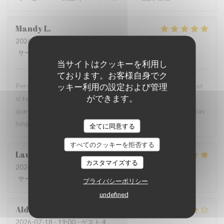
Mandy
L
2026-07-18
- 20:00 - ゲスト 2
サービス
:
5
/5
雰囲気
:
5
/5
メニュー
:
5
/5
品質-価格
:
5
/5
当サイトはクッキーを利用し
ております。お客様自身でク
ッキー利用の設定および管理
Personnel très agréable et à l'écoute du client. La viande est
ができます。
si tendre et tous les accompagnements sont exquis ! Plus
que ravis de votre restaurant et nous y reviendrons dans pas
longtemps.
全てに同意する
すべてのクッキーを拒否する
Laurence
M
カスタマイズする
2026-07-20
- 19:30 - ゲスト 4
サービス
:
4
/5
雰囲気
:
4
/5
メニュー
:
5
/5
品質-価格
:
4
/5
プライバシーポリシー
undefined
Aldo
D
2026-07-18
- 19:00 - ゲスト 4