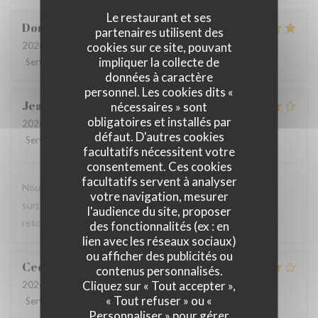
Le restaurant et ses
Dorothée
M
partenaires utilisent des
cookies sur ce site, pouvant
2026-08-01
- 19:00 - Couverts 3
impliquer la collecte de
Service
:
5
/5
Ambiance
:
5
/5
Cuisine
:
5
/5
Qualité / Prix
:
4
/5
données à caractère
personnel. Les cookies dits «
Jean-Marie
C
nécessaires » sont
obligatoires et installés par
2026-07-29
- 19:45 - Couverts 2
défaut. D'autres cookies
Service
:
4
/5
Ambiance
:
4
/5
Cuisine
:
4
/5
Qualité / Prix
:
4
/5
facultatifs nécessitent votre
consentement. Ces cookies
facultatifs servent à analyser
Nous avons pris le menu proposé et ce fut une agréable
votre navigation, mesurer
surprise, le filet de viande BBB super délicieux Nous y
l'audience du site, proposer
retournerons
des fonctionnalités (ex : en
lien avec les réseaux sociaux)
ou afficher des publicités ou
Cedric
V
contenus personnalisés.
Cliquez sur « Tout accepter »,
2026-07-22
- 18:30 - Couverts 2
« Tout refuser » ou «
Service
:
4
/5
Ambiance
:
4
/5
Cuisine
:
4
/5
Qualité / Prix
:
4
/5
Personnaliser » pour gérer