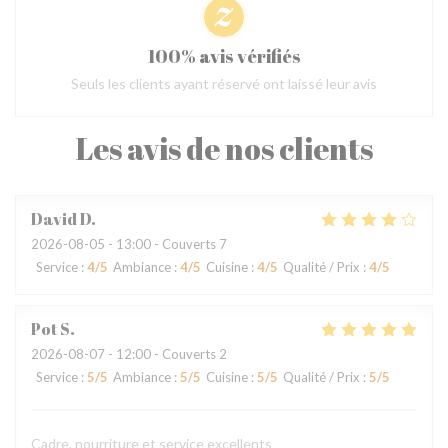
100% avis vérifiés
Seuls les clients ayant réservé ont laissé leur avis
Les avis de nos clients
David
D
2026-08-05
- 13:00 - Couverts 7
Service
:
4
/5
Ambiance
:
4
/5
Cuisine
:
4
/5
Qualité / Prix
:
4
/5
Pot
S
2026-08-07
- 12:00 - Couverts 2
Service
:
5
/5
Ambiance
:
5
/5
Cuisine
:
5
/5
Qualité / Prix
:
5
/5
Cadre, nourriture et service excellents