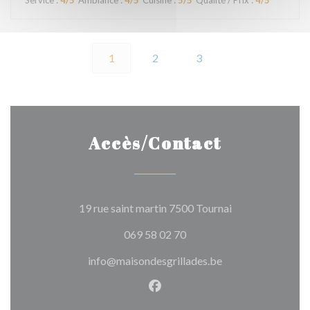
Service
:
4
/5
Ambiance
:
4
/5
Cuisine
:
5
/5
Qualité / Prix
:
4
/5
1
2
3
Accès/Contact
((ouvre une nouve
19 rue saint martin 7500 Tournai
069 58 02 70
info@maisondesgrillades.be
Facebook ((ouvre une nouvel