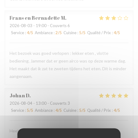
Frans en Bernadette
M
2026-08-03
- 19:00 - Couverts 6
Service
:
4
/5
Ambiance
:
2
/5
Cuisine
:
5
/5
Qualité / Prix
:
4
/5
Het bezoek was goed verlopen : lekker eten , vlotte
bediening. Jammer dat er geen airco was op deze warme dag.
Het maakt dat ik zat te zweten tijdens het eten. Dit is minder
aangenaam.
Johan
D
2026-08-04
- 13:00 - Couverts 3
Service
:
5
/5
Ambiance
:
4
/5
Cuisine
:
5
/5
Qualité / Prix
:
4
/5
Heel verzorgde ontvangst - lekker eten