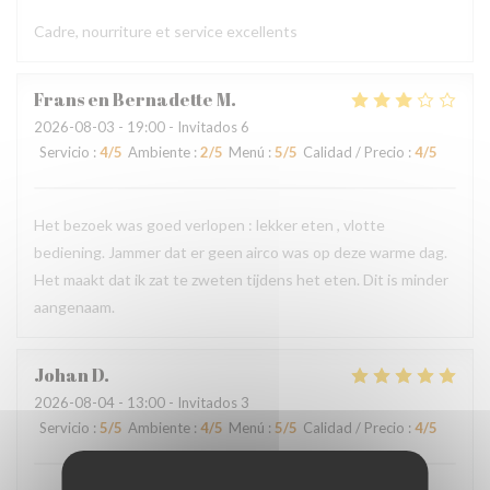
Cadre, nourriture et service excellents
Frans en Bernadette
M
2026-08-03
- 19:00 - Invitados 6
Servicio
:
4
/5
Ambiente
:
2
/5
Menú
:
5
/5
Calidad / Precio
:
4
/5
Het bezoek was goed verlopen : lekker eten , vlotte
bediening. Jammer dat er geen airco was op deze warme dag.
Het maakt dat ik zat te zweten tijdens het eten. Dit is minder
aangenaam.
Johan
D
2026-08-04
- 13:00 - Invitados 3
Servicio
:
5
/5
Ambiente
:
4
/5
Menú
:
5
/5
Calidad / Precio
:
4
/5