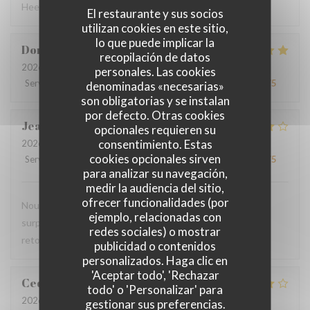
Heel verzorgde ontvangst - lekker eten
El restaurante y sus socios
utilizan cookies en este sitio,
lo que puede implicar la
Dorothée
M
recopilación de datos
2026-08-01
- 19:00 - Invitados 3
personales. Las cookies
Servicio
:
5
/5
Ambiente
:
5
/5
Menú
:
5
/5
Calidad / Precio
:
4
/5
denominadas «necesarias»
son obligatorias y se instalan
por defecto. Otras cookies
Jean-Marie
C
opcionales requieren su
consentimiento. Estas
2026-07-29
- 19:45 - Invitados 2
cookies opcionales sirven
Servicio
:
4
/5
Ambiente
:
4
/5
Menú
:
4
/5
Calidad / Precio
:
4
/5
para analizar su navegación,
medir la audiencia del sitio,
ofrecer funcionalidades (por
Nous avons pris le menu proposé et ce fut une agréable
ejemplo, relacionadas con
surprise, le filet de viande BBB super délicieux Nous y
redes sociales) o mostrar
retournerons
publicidad o contenidos
personalizados. Haga clic en
'Aceptar todo', 'Rechazar
Cedric
V
todo' o 'Personalizar' para
2026-07-22
- 18:30 - Invitados 2
gestionar sus preferencias.