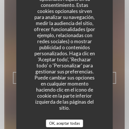
consentimiento. Estas
cookies opcionales sirven
para analizar su navegación,
medir la audiencia del sitio,
ofrecer funcionalidades (por
La maison des
ejemplo, relacionadas con
redes sociales) o mostrar
grillades
publicidad o contenidos
personalizados. Haga clic en
'Aceptar todo', 'Rechazar
|
TOURNAI
todo' o 'Personalizar' para
gestionar sus preferencias.
Puede cambiar sus opciones
RESERVAR UNA MESA
en cualquier momento
haciendo clic en el icono de
cookie en la parte inferior
izquierda de las páginas del
sitio.
OK, aceptar todas