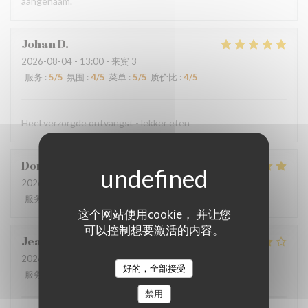
aangenaam.
Johan
D
2026-08-04
- 13:00 - 来宾 3
服务
:
5
/5
氛围
:
4
/5
菜单
:
5
/5
质价比
:
4
/5
Heel verzorgde ontvangst - lekker eten
Dorothée
M
2026-08-01
- 19:00 - 来宾 3
服务
:
5
/5
氛围
:
5
/5
菜单
:
5
/5
质价比
:
4
/5
这个网站使用cookie， 并让您
可以控制想要激活的内容。
Jean-Marie
C
2026-07-29
- 19:45 - 来宾 2
好的，全部接受
服务
:
4
/5
氛围
:
4
/5
菜单
:
4
/5
质价比
:
4
/5
禁用