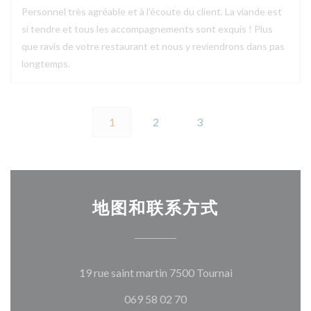
Personnel très agréable et à l'écoute du client. La viande est
si tendre et tous les accompagnements sont exquis ! Plus
que ravis de votre restaurant et nous y reviendrons dans pas
longtemps.
1
2
3
地图和联系方式
((在新窗口中打开
19 rue saint martin 7500 Tournai
069 58 02 70