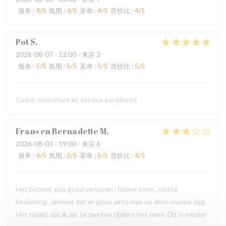
服务
:
4
/5
氛围
:
4
/5
菜单
:
4
/5
质价比
:
4
/5
Pot
S
2026-08-07
- 12:00 - 来宾 2
服务
:
5
/5
氛围
:
5
/5
菜单
:
5
/5
质价比
:
5
/5
Cadre, nourriture et service excellents
Frans en Bernadette
M
2026-08-03
- 19:00 - 来宾 6
服务
:
4
/5
氛围
:
2
/5
菜单
:
5
/5
质价比
:
4
/5
Het bezoek was goed verlopen : lekker eten , vlotte
bediening. Jammer dat er geen airco was op deze warme dag.
Het maakt dat ik zat te zweten tijdens het eten. Dit is minder