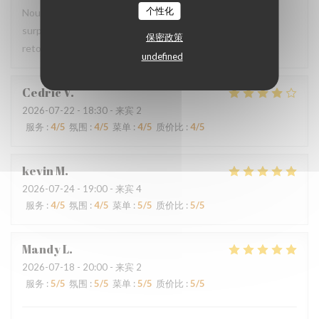
个性化
Nous avons pris le menu proposé et ce fut une agréable
surprise, le filet de viande BBB super délicieux Nous y
保密政策
retournerons
undefined
Cedric
V
2026-07-22
- 18:30 - 来宾 2
服务
:
4
/5
氛围
:
4
/5
菜单
:
4
/5
质价比
:
4
/5
kevin
M
2026-07-24
- 19:00 - 来宾 4
服务
:
4
/5
氛围
:
4
/5
菜单
:
5
/5
质价比
:
5
/5
Mandy
L
2026-07-18
- 20:00 - 来宾 2
服务
:
5
/5
氛围
:
5
/5
菜单
:
5
/5
质价比
:
5
/5