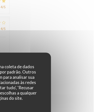
4
/5
4
/5
 na coleta de dados
4
/5
 por padrão. Outros
 para analisar sua
elacionadas às redes
tar tudo', 'Recusar
5
/5
 escolhas a qualquer
nas do site.
5
/5