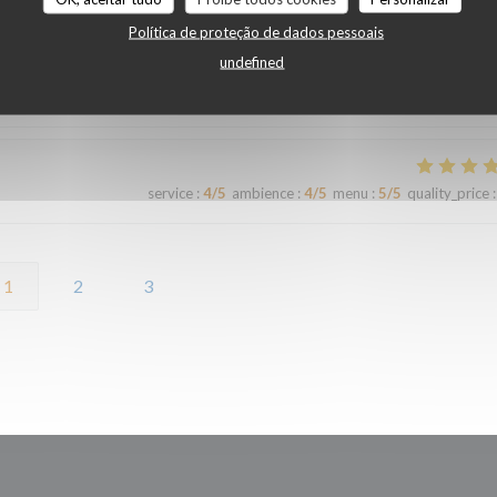
Política de proteção de dados pessoais
undefined
iande est si tendre et tous les accompagnements sont exquis ! Plus que r
longtemps.
service
:
4
/5
ambience
:
4
/5
menu
:
5
/5
quality_price
:
1
2
3