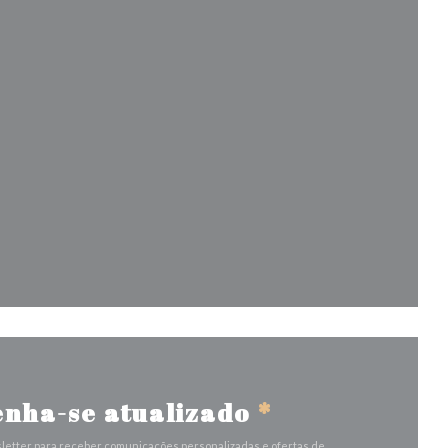
 janela))
anela))
nha-se atualizado
*
letter para receber comunicações personalizadas e ofertas de