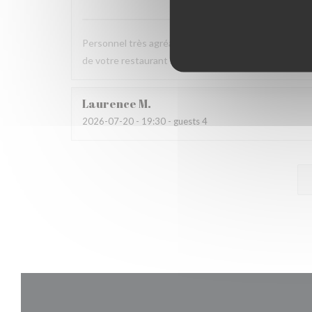
Personnel très agréable et à l'écoute du client. La v
de votre restaurant et nous y reviendrons dans pas 
Laurence
M
2026-07-20
- 19:30 - guests 4