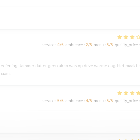
service
:
4
/5
ambience
:
2
/5
menu
:
5
/5
quality_price
:
 bediening. Jammer dat er geen airco was op deze warme dag. Het maakt 
enaam.
service
:
5
/5
ambience
:
4
/5
menu
:
5
/5
quality_price
: