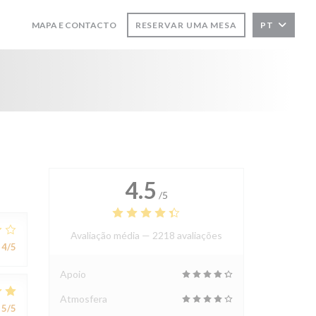
MAPA E CONTACTO
RESERVAR UMA MESA
PT
((ABRE NUMA NOVA JANELA))
((ABRE NUMA NOVA JANELA))
4.5
/5
Avaliação média —
2218 avaliações
4
/5
Apoio
Atmosfera
5
/5