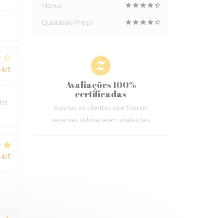
Menus
Qualidade/Preço
4
/5
Avaliações 100%
certificadas
dat
Apenas os clientes que fizeram
reservas submeteram avaliações
4
/5