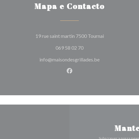
Mapa e Contacto
((abre numa nova
19 rue saint martin 7500 Tournai
069 58 02 70
info@maisondesgrillades.be
Facebook ((abre numa nova j
Mante
Subscrever a nossa news