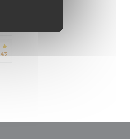
avis
4
/5