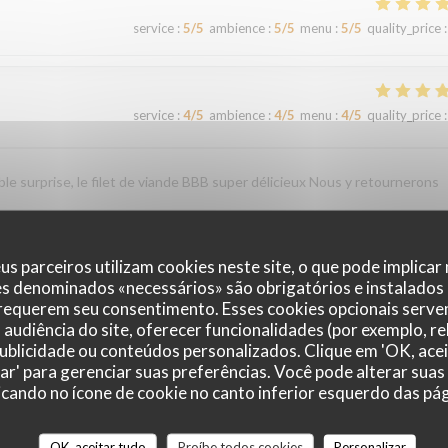
service
:
5
/5
ambience
:
5
/5
menu
:
5
/5
quality_price
:
service
:
4
/5
ambience
:
4
/5
menu
:
4
/5
quality_price
:
le surprise, le filet de viande BBB super délicieux Nous y retournerons
us parceiros utilizam cookies neste site, o que pode implicar
service
:
4
/5
ambience
:
4
/5
menu
:
4
/5
quality_price
:
es denominados «necessários» são obrigatórios e instalados
 requerem seu consentimento. Esses cookies opcionais servem
audiência do site, oferecer funcionalidades (por exemplo, r
 publicidade ou conteúdos personalizados. Clique em 'OK, acei
service
:
4
/5
ambience
:
4
/5
menu
:
5
/5
quality_price
:
zar' para gerenciar suas preferências. Você pode alterar suas
cando no ícone de cookie no canto inferior esquerdo das pági
service
:
5
/5
ambience
:
5
/5
menu
:
5
/5
quality_price
:
OK, aceitar tudo
Proíbe todos cookies
Personalizar