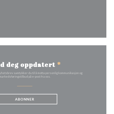
ndu))
d deg oppdatert
*
yhetsbrev samtykker du til å motta personlig kommunikasjon og
markedsføringstilbud på e-post fra oss.
ABONNER