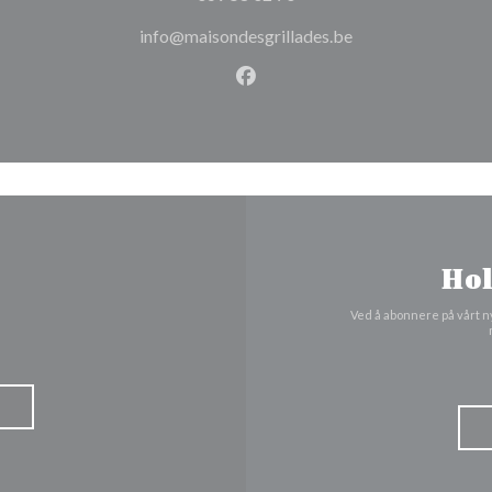
info@maisondesgrillades.be
Facebook ((åpner i et nytt vi
Hol
Ved å abonnere på vårt n