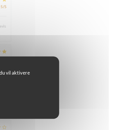
5
/5
avis
4
/5
u vil aktivere
4
/5
4
/5