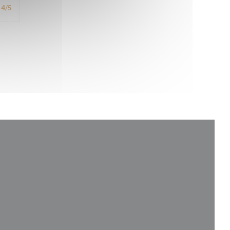
4
/5
vindu))