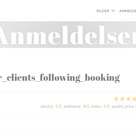
BILDER
ANMELDE
Anmeldelse
_clients_following_booking
service
:
5
/5
ambience
:
4
/5
menu
:
5
/5
quality_price
: