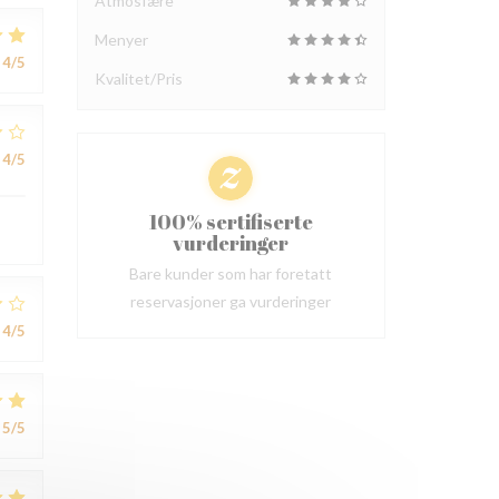
Atmosfære
Menyer
4
/5
Kvalitet/Pris
4
/5
100% sertifiserte
vurderinger
Bare kunder som har foretatt
reservasjoner ga vurderinger
4
/5
5
/5