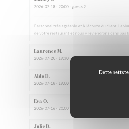
2026-07-18
- 20:00 - guests 2
Personnel très agréable et à l'écoute du client. La v
de votre restaurant et nous y reviendrons dans pas 
Laurence
M
2026-07-20
- 19:30 - guests 4
Dette nettste
Aldo
D
2026-07-18
- 19:00 - guests 4
Eva
O
2026-07-16
- 20:00 - guests 2
Julie
D