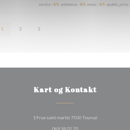
service
:
4
/5
ambience
:
4
/5
menu
:
4
/5
quality_price
:
1
2
3
Kart og Kontakt
((åpner i et nytt 
19 rue saint martin 7500 Tournai
069 58 02 70