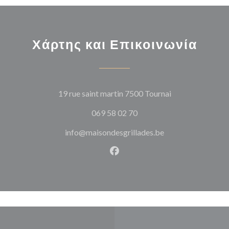
Χάρτης και Επικοινωνία
((ανοίγει σε νέο
19 rue saint martin 7500 Tournai
069 58 02 70
info@maisondesgrillades.be
Facebook ((ανοίγει σε νέο π