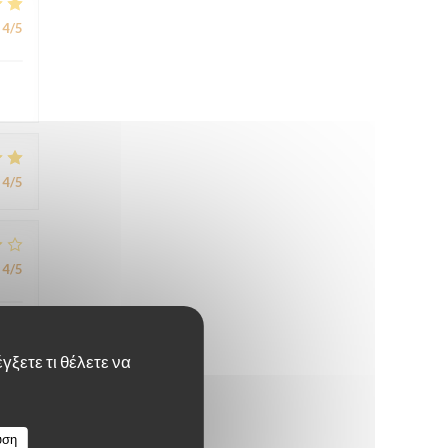
4
/5
4
/5
4
/5
γξετε τι θέλετε να
4
/5
υση