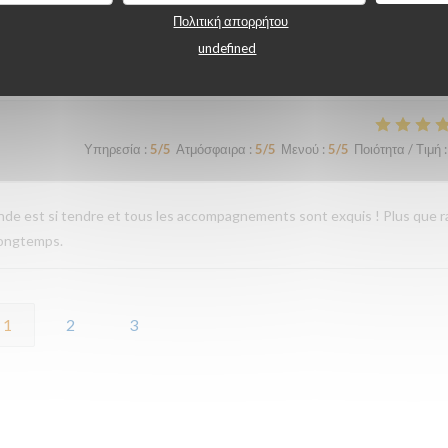
Πολιτική απορρήτου
undefined
Υπηρεσία
:
4
/5
Ατμόσφαιρα
:
4
/5
Μενού
:
5
/5
Ποιότητα / Τιμή
:
Υπηρεσία
:
5
/5
Ατμόσφαιρα
:
5
/5
Μενού
:
5
/5
Ποιότητα / Τιμή
:
iande est si tendre et tous les accompagnements sont exquis ! Plus que r
longtemps.
1
2
3