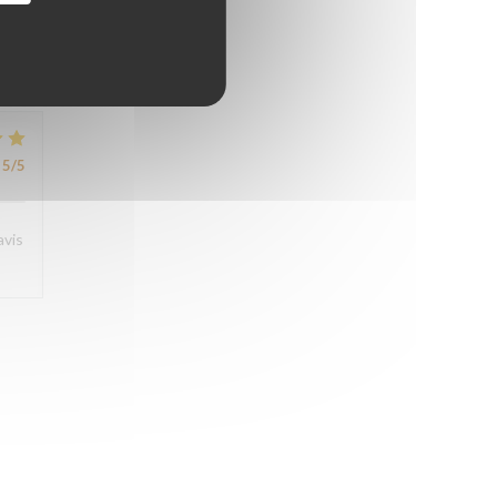
5
/5
5
/5
avis