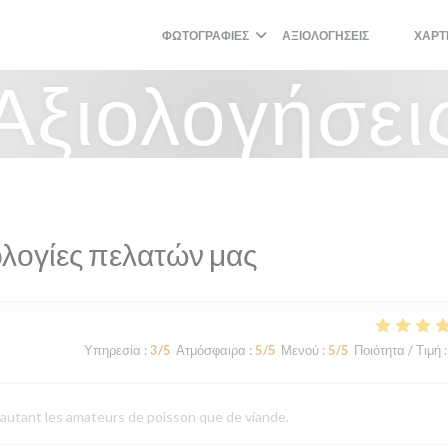
ΦΩΤΟΓΡΑΦΊΕΣ
ΑΞΙΟΛΟΓΉΣΕΙΣ
ΧΆΡΤ
((ΑΝΟΊΓΕΙ
((ΑΝΟΊΓ
Αξιολογήσει
λογίες πελατών μας
Υπηρεσία
:
3
/5
Ατμόσφαιρα
:
5
/5
Μενού
:
5
/5
Ποιότητα / Τιμή
:
e autant les amateurs de poisson que de viande.