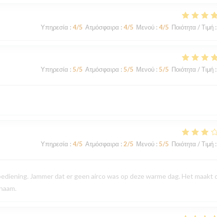
Υπηρεσία
:
4
/5
Ατμόσφαιρα
:
4
/5
Μενού
:
4
/5
Ποιότητα / Τιμή
:
Υπηρεσία
:
5
/5
Ατμόσφαιρα
:
5
/5
Μενού
:
5
/5
Ποιότητα / Τιμή
:
Υπηρεσία
:
4
/5
Ατμόσφαιρα
:
2
/5
Μενού
:
5
/5
Ποιότητα / Τιμή
:
 bediening. Jammer dat er geen airco was op deze warme dag. Het maakt 
enaam.