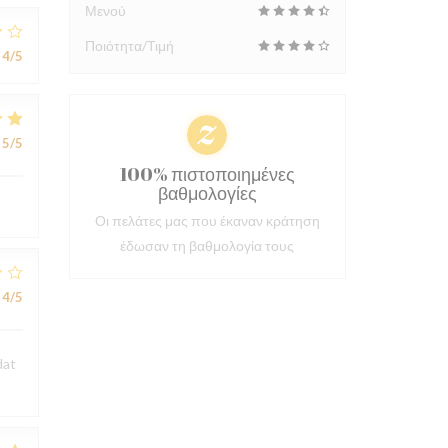
Μενού
Ποιότητα/Τιμή
4
/5
5
/5
100% πιστοποιημένες
βαθμολογίες
Οι πελάτες μας που έκαναν κράτηση
έδωσαν τη βαθμολογία τους
4
/5
dat