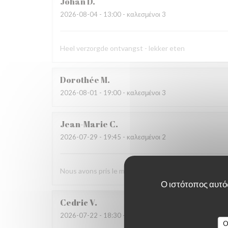
Johan
D
2026-08-04
- 13:00 - καλεσμένοι 3
Heel verzorgde ontvangst - lekker eten
Dorothée
M
2026-08-01
- 19:00 - καλεσμένοι 3
Jean-Marie
C
2026-07-29
- 19:45 - καλεσμένοι 2
Nous avons pris le menu proposé et ce fut une agréab
Ο ιστότοπος αυτός
Cedric
V
2026-07-22
- 18:30 - καλεσμένοι 2
O