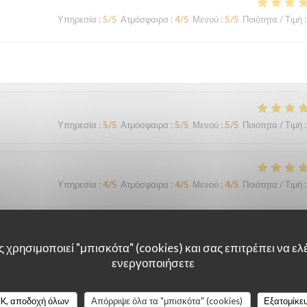
Υπηρεσία
:
5
/5
Ατμόσφαιρα
:
4
/5
Μενού
:
5
/5
Ποιότητα / Τιμή
:
Υπηρεσία
:
5
/5
Ατμόσφαιρα
:
5
/5
Μενού
:
5
/5
Ποιότητα / Τιμή
:
Υπηρεσία
:
4
/5
Ατμόσφαιρα
:
4
/5
Μενού
:
4
/5
Ποιότητα / Τιμή
:
le surprise, le filet de viande BBB super délicieux Nous y retournerons
 χρησιμοποιεί "μπισκότα" (cookies) και σας επιτρέπει να ελέ
ενεργοποιήσετε
Υπηρεσία
:
4
/5
Ατμόσφαιρα
:
4
/5
Μενού
:
4
/5
Ποιότητα / Τιμή
:
K, αποδοχή όλων
Απόρριψε όλα τα "μπισκότα" (cookies)
Εξατομίκε