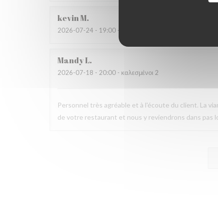
kevin
M
2026-07-24
- 19:00 - καλεσμένοι 4
Mandy
L
2026-07-18
- 20:00 - καλεσμένοι 2
Personnel très agréable et à l'écoute du client. La v
de votre restaurant et nous y reviendrons dans pas 