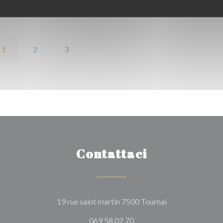
Servizio
:
4
/5
Atmosfera
:
4
/5
Cucina
:
4
/5
Qualità / Prezzo
:
1
2
3
Contattaci
((apre una nuova 
19 rue saint martin 7500 Tournai
069 58 02 70