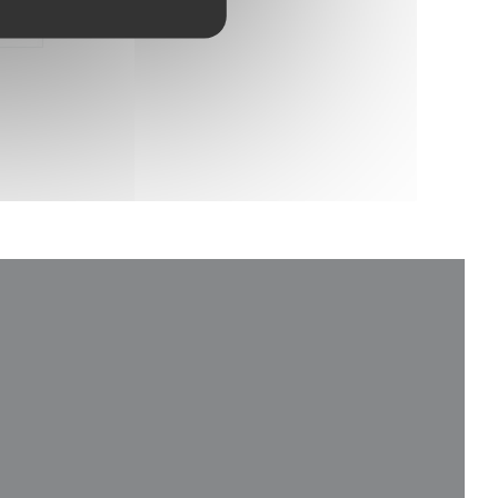
4
/5
finestra))