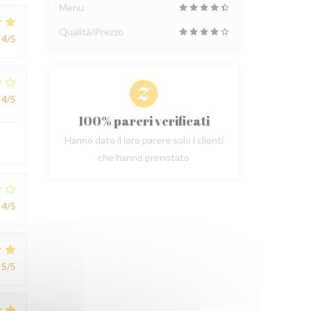
Menu
Qualità/Prezzo
4
/5
4
/5
100% pareri verificati
Hanno dato il loro parere solo i clienti
che hanno prenotato
4
/5
5
/5