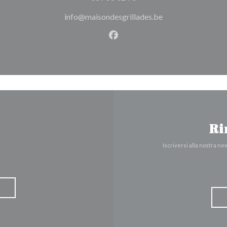
info@maisondesgrillades.be
Facebook ((apre una nuova fi
Ri
Iscriversi alla nostra n