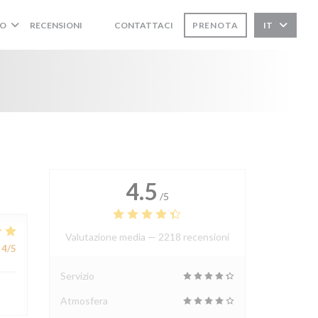
O
RECENSIONI
CONTATTACI
PRENOTA
IT
((APRE UNA NUOVA FINESTRA))
((APRE UNA NUOVA FINESTRA))
4.5
/5
Valutazione media —
2218 recensioni
4
/5
Servizio
Atmosfera