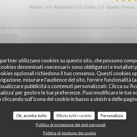
Servizio
:
5
/5
Atmosfera
:
5
/5
Cucina
:
5
/5
Qualità / Prezzo
:
iande est si tendre et tous les accompagnements sont exquis ! Plus que r
longtemps.
oi partner utilizzano cookies su questo sito, che possono comp
Servizio
:
4
/5
Atmosfera
:
4
/5
Cucina
:
5
/5
Qualità / Prezzo
:
I cookies denominati «necessari» sono obbligatori e installati
cookies opzionali richiedono il tuo consenso. Questi cookies o
vigazione, misurare l'audience del sito, fornire funzionalità (
sualizzare pubblicità o contenuti personalizzati. Clicca su 'Acc
Servizio
:
4
/5
Atmosfera
:
4
/5
Cucina
:
4
/5
Qualità / Prezzo
:
alizza' per gestire le tue preferenze. Puoi modificare le tue sc
liccando sull'icona del cookie in basso a sinistra delle pagine
Servizio
:
4
/5
Atmosfera
:
4
/5
Cucina
:
5
/5
Qualità / Prezzo
:
Ok, accetta tutto
Rifiuta tutti i cookie
Personalizza
Politica di protezione dei dati personali
Politica di gestione dei cookie