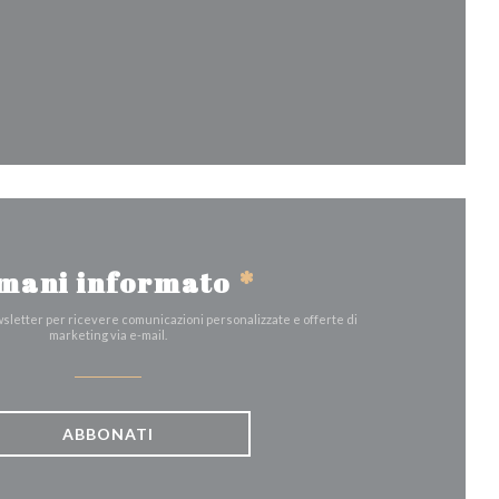
nestra))
mani informato
*
ewsletter per ricevere comunicazioni personalizzate e offerte di
marketing via e-mail.
ABBONATI