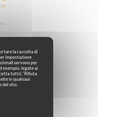
5
/5
avis
ortare la raccolta di
4
/5
 per impostazione
pzionali servono per
ad esempio, legate ai
etta tutto', 'Rifiuta
4
/5
elte in qualsiasi
 del sito.
4
/5