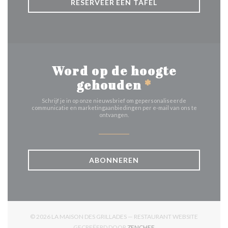
RESERVEER EEN TAFEL
Word op de hoogte
gehouden
*
Schrijf je in op onze nieuwsbrief om gepersonaliseerde
communicatie en marketingaanbiedingen per e-mail van ons te
ontvangen.
ABONNEREN
© 2026 LA MAISON DES GRILLADES — RESTAURANT WEBSITE
((OPENT IN EEN NIEUW V
GECREËERD DOOR
ZENCHEF