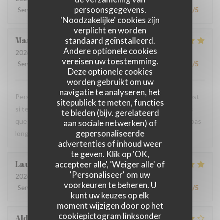
persoonsgegevens.
Service
:
4
/5
Atmosfeer
:
4
/5
Keuken
:
5
/5
Kwaliteit / Prijs
:
5
/5
'Noodzakelijke' cookies zijn
verplicht en worden
Mandy
L
standaard geïnstalleerd.
Andere optionele cookies
2026-07-18
- 20:00 - Gasten 2
vereisen uw toestemming.
Service
:
5
/5
Atmosfeer
:
5
/5
Keuken
:
5
/5
Kwaliteit / Prijs
:
5
/5
Deze optionele cookies
worden gebruikt om uw
navigatie te analyseren, het
Personnel très agréable et à l'écoute du client. La viande est
sitepubliek te meten, functies
si tendre et tous les accompagnements sont exquis ! Plus
te bieden (bijv. gerelateerd
que ravis de votre restaurant et nous y reviendrons dans pas
aan sociale netwerken) of
gepersonaliseerde
longtemps.
advertenties of inhoud weer
te geven. Klik op 'OK,
Laurence
M
accepteer alle', 'Weiger alle' of
'Personaliseer' om uw
2026-07-20
- 19:30 - Gasten 4
voorkeuren te beheren. U
Service
:
4
/5
Atmosfeer
:
4
/5
Keuken
:
5
/5
Kwaliteit / Prijs
:
4
/5
kunt uw keuzes op elk
moment wijzigen door op het
cookiepictogram linksonder
Aldo
D