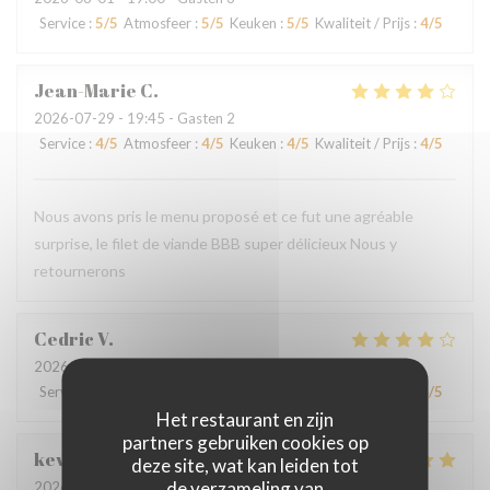
Service
:
5
/5
Atmosfeer
:
5
/5
Keuken
:
5
/5
Kwaliteit / Prijs
:
4
/5
Jean-Marie
C
2026-07-29
- 19:45 - Gasten 2
Service
:
4
/5
Atmosfeer
:
4
/5
Keuken
:
4
/5
Kwaliteit / Prijs
:
4
/5
Nous avons pris le menu proposé et ce fut une agréable
surprise, le filet de viande BBB super délicieux Nous y
retournerons
Cedric
V
2026-07-22
- 18:30 - Gasten 2
Service
:
4
/5
Atmosfeer
:
4
/5
Keuken
:
4
/5
Kwaliteit / Prijs
:
4
/5
Het restaurant en zijn
partners gebruiken cookies op
kevin
M
deze site, wat kan leiden tot
de verzameling van
2026-07-24
- 19:00 - Gasten 4