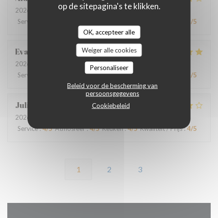
op de sitepagina's te klikken.
2026-07-18
- 19:00 - Gasten 4
Service
:
4
/5
Atmosfeer
:
4
/5
Keuken
:
4
/5
Kwaliteit / Prijs
:
4
/5
OK, accepteer alle
Weiger alle cookies
Eva
O
2026-07-16
- 20:00 - Gasten 2
Personaliseer
Service
:
4
/5
Atmosfeer
:
4
/5
Keuken
:
5
/5
Kwaliteit / Prijs
:
4
/5
Beleid voor de bescherming van
persoonsgegevens
Julie
D
Cookiebeleid
2026-07-13
- 19:30 - Gasten 6
Service
:
4
/5
Atmosfeer
:
4
/5
Keuken
:
4
/5
Kwaliteit / Prijs
:
4
/5
1
2
3