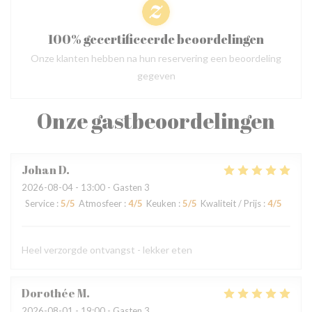
100% gecertificeerde beoordelingen
Onze klanten hebben na hun reservering een beoordeling
gegeven
Onze gastbeoordelingen
Johan
D
2026-08-04
- 13:00 - Gasten 3
Service
:
5
/5
Atmosfeer
:
4
/5
Keuken
:
5
/5
Kwaliteit / Prijs
:
4
/5
Heel verzorgde ontvangst - lekker eten
Dorothée
M
2026-08-01
- 19:00 - Gasten 3