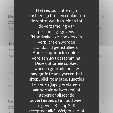
Heel verzorgde ontvangst - lekker eten
Het restaurant en zijn
partners gebruiken cookies op
Dorothée
M
deze site, wat kan leiden tot
2026-08-01
- 19:00 - Gasten 3
de verzameling van
Service
:
5
/5
Atmosfeer
:
5
/5
Keuken
:
5
/5
Kwaliteit / Prijs
:
4
/5
persoonsgegevens.
'Noodzakelijke' cookies zijn
verplicht en worden
Jean-Marie
C
standaard geïnstalleerd.
2026-07-29
- 19:45 - Gasten 2
Andere optionele cookies
Service
:
4
/5
Atmosfeer
:
4
/5
Keuken
:
4
/5
Kwaliteit / Prijs
:
4
/5
vereisen uw toestemming.
Deze optionele cookies
worden gebruikt om uw
Nous avons pris le menu proposé et ce fut une agréable
navigatie te analyseren, het
sitepubliek te meten, functies
surprise, le filet de viande BBB super délicieux Nous y
te bieden (bijv. gerelateerd
retournerons
aan sociale netwerken) of
gepersonaliseerde
advertenties of inhoud weer
Cedric
V
te geven. Klik op 'OK,
2026-07-22
- 18:30 - Gasten 2
accepteer alle', 'Weiger alle' of