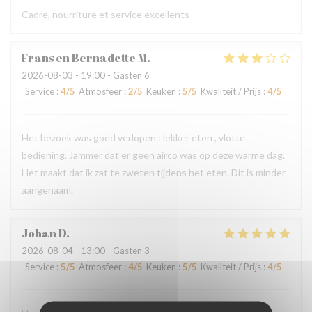
Cadre, nourriture et service excellents
Frans en Bernadette
M
2026-08-03
- 19:00 - Gasten 6
Service
:
4
/5
Atmosfeer
:
2
/5
Keuken
:
5
/5
Kwaliteit / Prijs
:
4
/5
Het bezoek was goed verlopen : lekker eten , vlotte
bediening. Jammer dat er geen airco was op deze warme dag.
Het maakt dat ik zat te zweten tijdens het eten. Dit is minder
aangenaam.
Johan
D
2026-08-04
- 13:00 - Gasten 3
Service
:
5
/5
Atmosfeer
:
4
/5
Keuken
:
5
/5
Kwaliteit / Prijs
:
4
/5