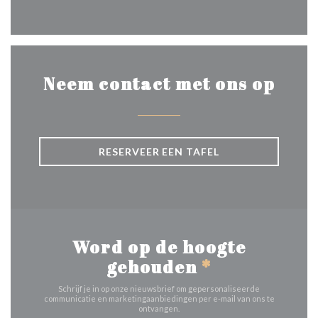
Facebook ((opent in een nie
Neem contact met ons op
RESERVEER EEN TAFEL
Word op de hoogte
gehouden
*
Schrijf je in op onze nieuwsbrief om gepersonaliseerde
communicatie en marketingaanbiedingen per e-mail van ons te
ontvangen.