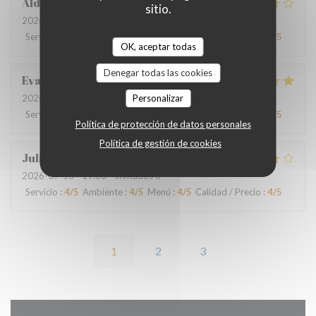
Aldo
D
sitio.
2026-07-18
- 19:00 - Invitados 4
Servicio
:
4
/5
Ambiente
:
4
/5
Menú
:
4
/5
Calidad / Precio
:
4
/5
OK, aceptar todas
Denegar todas las cookies
Eva
O
2026-07-16
- 20:00 - Invitados 2
Personalizar
Servicio
:
4
/5
Ambiente
:
4
/5
Menú
:
5
/5
Calidad / Precio
:
4
/5
Política de protección de datos personales
Política de gestión de cookies
Julie
D
2026-07-13
- 19:30 - Invitados 6
Servicio
:
4
/5
Ambiente
:
4
/5
Menú
:
4
/5
Calidad / Precio
:
4
/5
1
2
3