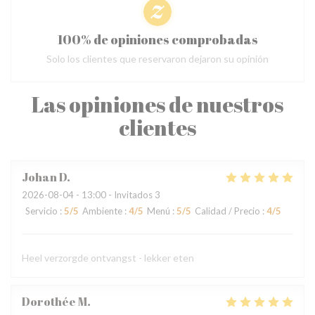
100% de opiniones comprobadas
Solo los clientes que reservaron dejaron su opinión
Las opiniones de nuestros
clientes
Johan
D
2026-08-04
- 13:00 - Invitados 3
Servicio
:
5
/5
Ambiente
:
4
/5
Menú
:
5
/5
Calidad / Precio
:
4
/5
Heel verzorgde ontvangst - lekker eten
Dorothée
M