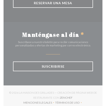
RESERVAR UNA MESA
Manténgase al día
*
Suscríbase a nuestro boletín para recibir comunicaciones
personalizadas y ofertas de marketing por correo electrónico.
SUSCRIBIRSE
© 2026 LA MAISON DES GRILLADES — CREACIÓN DE PÁGINA WEB DE
((ABRE EN UNA NUEVA V
RESTAURANTE CON
ZENCHEF
MENCIONES LEGALES
TÉRMINOS DE USO
((ABRE EN UNA NUEVA VENTANA))
((ABRE EN UNA NUEVA VENT