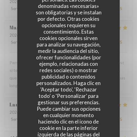
2026-07-24
- 19:00 - Invitados 4
denominadas «necesarias»
Servicio
:
4
/5
Ambiente
:
4
/5
Menú
:
5
/5
Calidad / Precio
:
5
/5
son obligatorias y se instalan
por defecto. Otras cookies
opcionales requieren su
Mandy
L
consentimiento. Estas
2026-07-18
- 20:00 - Invitados 2
cookies opcionales sirven
Servicio
:
5
/5
Ambiente
:
5
/5
Menú
:
5
/5
Calidad / Precio
:
5
/5
para analizar su navegación,
medir la audiencia del sitio,
ofrecer funcionalidades (por
Personnel très agréable et à l'écoute du client. La viande est
ejemplo, relacionadas con
redes sociales) o mostrar
si tendre et tous les accompagnements sont exquis ! Plus
publicidad o contenidos
que ravis de votre restaurant et nous y reviendrons dans pas
personalizados. Haga clic en
longtemps.
'Aceptar todo', 'Rechazar
todo' o 'Personalizar' para
gestionar sus preferencias.
Laurence
M
Puede cambiar sus opciones
2026-07-20
- 19:30 - Invitados 4
en cualquier momento
Servicio
:
4
/5
Ambiente
:
4
/5
Menú
:
5
/5
Calidad / Precio
:
4
/5
haciendo clic en el icono de
cookie en la parte inferior
izquierda de las páginas del