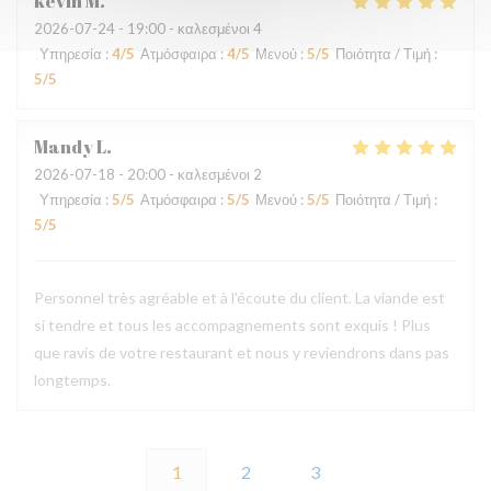
kevin
M
2026-07-24
- 19:00 - καλεσμένοι 4
Υπηρεσία
:
4
/5
Ατμόσφαιρα
:
4
/5
Μενού
:
5
/5
Ποιότητα / Τιμή
:
5
/5
Mandy
L
2026-07-18
- 20:00 - καλεσμένοι 2
Υπηρεσία
:
5
/5
Ατμόσφαιρα
:
5
/5
Μενού
:
5
/5
Ποιότητα / Τιμή
:
5
/5
Personnel très agréable et à l'écoute du client. La viande est
si tendre et tous les accompagnements sont exquis ! Plus
que ravis de votre restaurant et nous y reviendrons dans pas
longtemps.
1
2
3