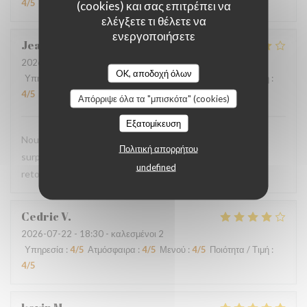
4
/5
(cookies) και σας επιτρέπει να
ελέγξετε τι θέλετε να
ενεργοποιήσετε
Jean-Marie
C
2026-07-29
- 19:45 - καλεσμένοι 2
OK, αποδοχή όλων
Υπηρεσία
:
4
/5
Ατμόσφαιρα
:
4
/5
Μενού
:
4
/5
Ποιότητα / Τιμή
:
4
/5
Απόρριψε όλα τα "μπισκότα" (cookies)
Εξατομίκευση
Nous avons pris le menu proposé et ce fut une agréable
Πολιτική απορρήτου
surprise, le filet de viande BBB super délicieux Nous y
undefined
retournerons
Cedric
V
2026-07-22
- 18:30 - καλεσμένοι 2
Υπηρεσία
:
4
/5
Ατμόσφαιρα
:
4
/5
Μενού
:
4
/5
Ποιότητα / Τιμή
:
4
/5