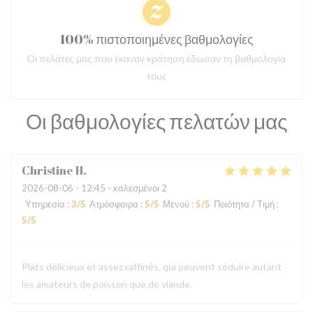
100% πιστοποιημένες βαθμολογίες
Οι πελάτες μας που έκαναν κράτηση έδωσαν τη βαθμολογία
τους
Οι βαθμολογίες πελατών μας
Christine
H
2026-08-06
- 12:45 - καλεσμένοι 2
Υπηρεσία
:
3
/5
Ατμόσφαιρα
:
5
/5
Μενού
:
5
/5
Ποιότητα / Τιμή
:
5
/5
Plats délicieux et assez raffinés, qui peuvent séduire autant
les amateurs de poisson que de viande.