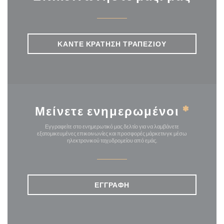
ΚΆΝΤΕ ΚΡΆΤΗΣΗ ΤΡΑΠΕΖΙΟΎ
Μείνετε ενημερωμένοι
*
Εγγραφείτε στο ενημερωτικό μας δελτίο για να λαμβάνετε
εξατομικευμένες επικοινωνίες και προσφορές μάρκετινγκ μέσω
ηλεκτρονικού ταχυδρομείου από εμάς.
ΕΓΓΡΑΦΉ