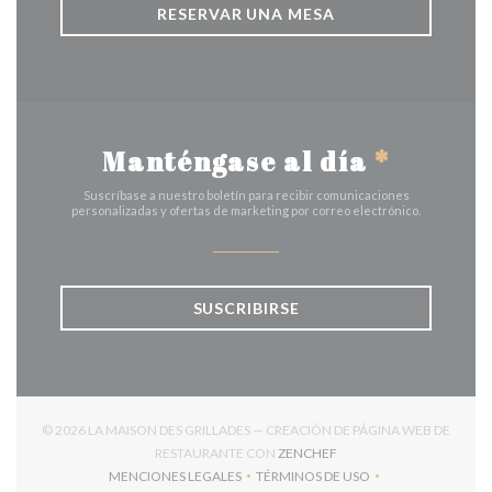
RESERVAR UNA MESA
Manténgase al día
*
Suscríbase a nuestro boletín para recibir comunicaciones
personalizadas y ofertas de marketing por correo electrónico.
SUSCRIBIRSE
© 2026 LA MAISON DES GRILLADES — CREACIÓN DE PÁGINA WEB DE
((ABRE EN UNA NUEVA V
RESTAURANTE CON
ZENCHEF
MENCIONES LEGALES
TÉRMINOS DE USO
((ABRE EN UNA NUEVA VENTANA))
((ABRE EN UNA NUEVA VENT