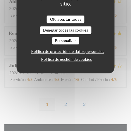
Aldo
D
sitio.
2026-07-18
- 19:00 - Invitados 4
Servicio
:
4
/5
Ambiente
:
4
/5
Menú
:
4
/5
Calidad / Precio
:
4
/5
OK, aceptar todas
Denegar todas las cookies
Eva
O
2026-07-16
- 20:00 - Invitados 2
Personalizar
Servicio
:
4
/5
Ambiente
:
4
/5
Menú
:
5
/5
Calidad / Precio
:
4
/5
Política de protección de datos personales
Política de gestión de cookies
Julie
D
2026-07-13
- 19:30 - Invitados 6
Servicio
:
4
/5
Ambiente
:
4
/5
Menú
:
4
/5
Calidad / Precio
:
4
/5
1
2
3