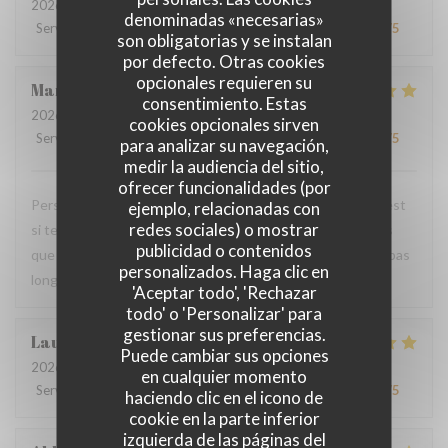
2026-07-24
- 19:00 - Invitados 4
denominadas «necesarias»
Servicio
:
4
/5
Ambiente
:
4
/5
Menú
:
5
/5
Calidad / Precio
:
5
/5
son obligatorias y se instalan
por defecto. Otras cookies
opcionales requieren su
Mandy
L
consentimiento. Estas
2026-07-18
- 20:00 - Invitados 2
cookies opcionales sirven
Servicio
:
5
/5
Ambiente
:
5
/5
Menú
:
5
/5
Calidad / Precio
:
5
/5
para analizar su navegación,
medir la audiencia del sitio,
ofrecer funcionalidades (por
Personnel très agréable et à l'écoute du client. La viande est
ejemplo, relacionadas con
redes sociales) o mostrar
si tendre et tous les accompagnements sont exquis ! Plus
publicidad o contenidos
que ravis de votre restaurant et nous y reviendrons dans pas
personalizados. Haga clic en
longtemps.
'Aceptar todo', 'Rechazar
todo' o 'Personalizar' para
gestionar sus preferencias.
Laurence
M
Puede cambiar sus opciones
2026-07-20
- 19:30 - Invitados 4
en cualquier momento
Servicio
:
4
/5
Ambiente
:
4
/5
Menú
:
5
/5
Calidad / Precio
:
4
/5
haciendo clic en el icono de
cookie en la parte inferior
izquierda de las páginas del