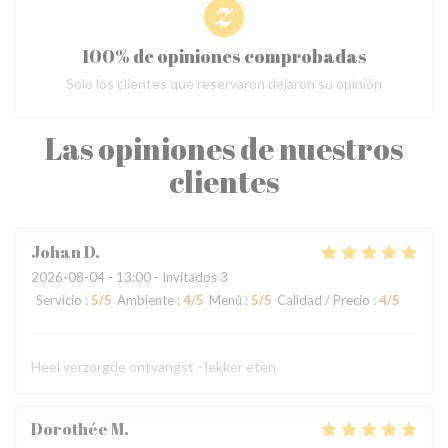
100% de opiniones comprobadas
Solo los clientes que reservaron dejaron su opinión
Las opiniones de nuestros
clientes
Johan
D
2026-08-04
- 13:00 - Invitados 3
Servicio
:
5
/5
Ambiente
:
4
/5
Menú
:
5
/5
Calidad / Precio
:
4
/5
Heel verzorgde ontvangst - lekker eten
Dorothée
M