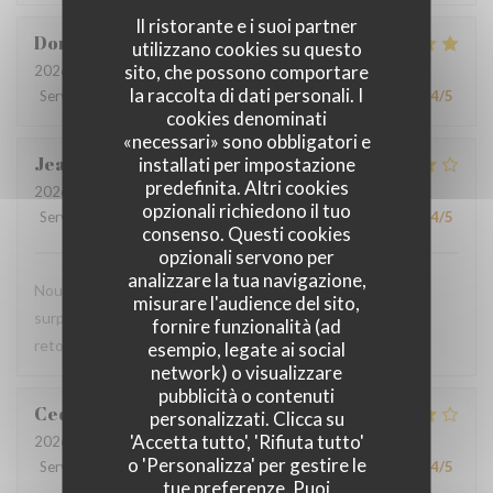
Il ristorante e i suoi partner
Dorothée
M
utilizzano cookies su questo
sito, che possono comportare
2026-08-01
- 19:00 - Ospiti 3
la raccolta di dati personali. I
Servizio
:
5
/5
Atmosfera
:
5
/5
Cucina
:
5
/5
Qualità / Prezzo
:
4
/5
cookies denominati
«necessari» sono obbligatori e
Jean-Marie
C
installati per impostazione
predefinita. Altri cookies
2026-07-29
- 19:45 - Ospiti 2
opzionali richiedono il tuo
Servizio
:
4
/5
Atmosfera
:
4
/5
Cucina
:
4
/5
Qualità / Prezzo
:
4
/5
consenso. Questi cookies
opzionali servono per
analizzare la tua navigazione,
Nous avons pris le menu proposé et ce fut une agréable
misurare l'audience del sito,
surprise, le filet de viande BBB super délicieux Nous y
fornire funzionalità (ad
retournerons
esempio, legate ai social
network) o visualizzare
pubblicità o contenuti
Cedric
V
personalizzati. Clicca su
'Accetta tutto', 'Rifiuta tutto'
2026-07-22
- 18:30 - Ospiti 2
o 'Personalizza' per gestire le
Servizio
:
4
/5
Atmosfera
:
4
/5
Cucina
:
4
/5
Qualità / Prezzo
:
4
/5
tue preferenze. Puoi