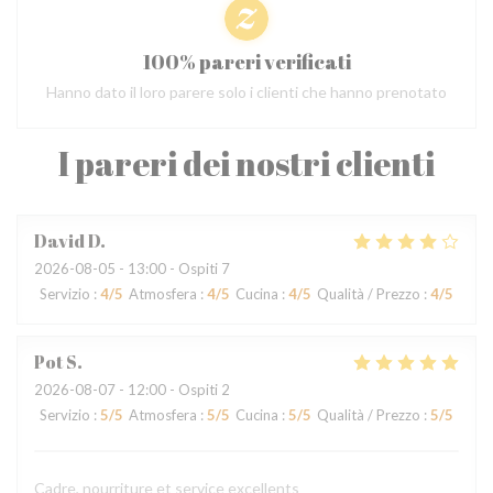
100% pareri verificati
Hanno dato il loro parere solo i clienti che hanno prenotato
I pareri dei nostri clienti
David
D
2026-08-05
- 13:00 - Ospiti 7
Servizio
:
4
/5
Atmosfera
:
4
/5
Cucina
:
4
/5
Qualità / Prezzo
:
4
/5
Pot
S
2026-08-07
- 12:00 - Ospiti 2
Servizio
:
5
/5
Atmosfera
:
5
/5
Cucina
:
5
/5
Qualità / Prezzo
:
5
/5
Cadre, nourriture et service excellents