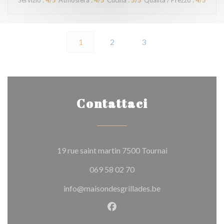
Servizio
:
4
/5
Atmosfera
:
4
/5
Cucina
:
5
/5
Qualità / Prezzo
:
4
/5
1
2
3
Contattaci
((apre una nuova 
19 rue saint martin 7500 Tournai
069 58 02 70
info@maisondesgrillades.be
Facebook ((apre una nuova fi