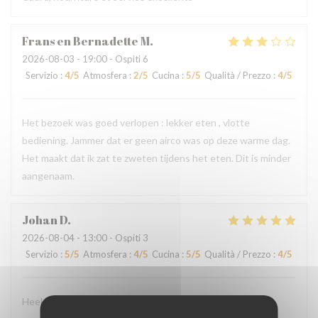
Frans en Bernadette
M
2026-08-03
- 19:00 - Ospiti 6
Servizio
:
4
/5
Atmosfera
:
2
/5
Cucina
:
5
/5
Qualità / Prezzo
:
4
/5
Het bezoek was goed verlopen : lekker eten , vlotte
bediening. Jammer dat er geen airco was op deze warme dag.
Het maakt dat ik zat te zweten tijdens het eten. Dit is minder
aangenaam.
Johan
D
2026-08-04
- 13:00 - Ospiti 3
Servizio
:
5
/5
Atmosfera
:
4
/5
Cucina
:
5
/5
Qualità / Prezzo
:
4
/5
Heel verzorgde ontvangst - lekker eten