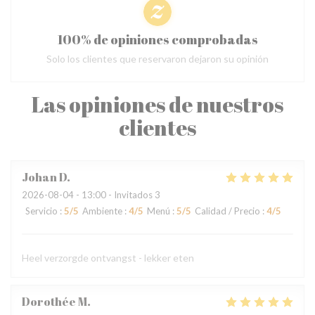
100% de opiniones comprobadas
Solo los clientes que reservaron dejaron su opinión
Las opiniones de nuestros
clientes
Johan
D
2026-08-04
- 13:00 - Invitados 3
Servicio
:
5
/5
Ambiente
:
4
/5
Menú
:
5
/5
Calidad / Precio
:
4
/5
Heel verzorgde ontvangst - lekker eten
Dorothée
M