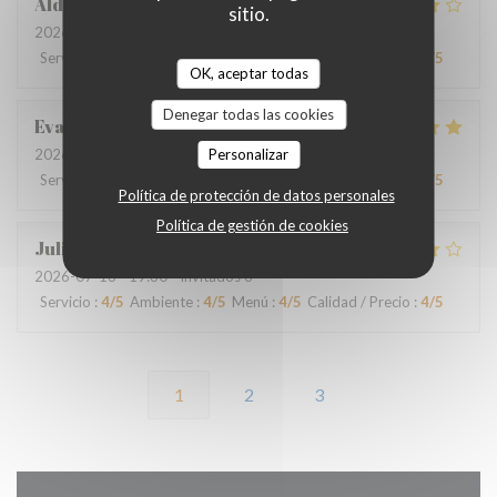
Aldo
D
sitio.
2026-07-18
- 19:00 - Invitados 4
Servicio
:
4
/5
Ambiente
:
4
/5
Menú
:
4
/5
Calidad / Precio
:
4
/5
OK, aceptar todas
Denegar todas las cookies
Eva
O
2026-07-16
- 20:00 - Invitados 2
Personalizar
Servicio
:
4
/5
Ambiente
:
4
/5
Menú
:
5
/5
Calidad / Precio
:
4
/5
Política de protección de datos personales
Política de gestión de cookies
Julie
D
2026-07-13
- 19:30 - Invitados 6
Servicio
:
4
/5
Ambiente
:
4
/5
Menú
:
4
/5
Calidad / Precio
:
4
/5
1
2
3