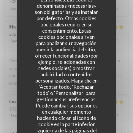
2026-07-24
- 19:00 - Invitados 4
denominadas «necesarias»
Servicio
:
4
/5
Ambiente
:
4
/5
Menú
:
5
/5
Calidad / Precio
:
5
/5
son obligatorias y se instalan
por defecto. Otras cookies
opcionales requieren su
Mandy
L
consentimiento. Estas
2026-07-18
- 20:00 - Invitados 2
cookies opcionales sirven
Servicio
:
5
/5
Ambiente
:
5
/5
Menú
:
5
/5
Calidad / Precio
:
5
/5
para analizar su navegación,
medir la audiencia del sitio,
ofrecer funcionalidades (por
Personnel très agréable et à l'écoute du client. La viande est
ejemplo, relacionadas con
redes sociales) o mostrar
si tendre et tous les accompagnements sont exquis ! Plus
publicidad o contenidos
que ravis de votre restaurant et nous y reviendrons dans pas
personalizados. Haga clic en
longtemps.
'Aceptar todo', 'Rechazar
todo' o 'Personalizar' para
gestionar sus preferencias.
Laurence
M
Puede cambiar sus opciones
2026-07-20
- 19:30 - Invitados 4
en cualquier momento
Servicio
:
4
/5
Ambiente
:
4
/5
Menú
:
5
/5
Calidad / Precio
:
4
/5
haciendo clic en el icono de
cookie en la parte inferior
izquierda de las páginas del