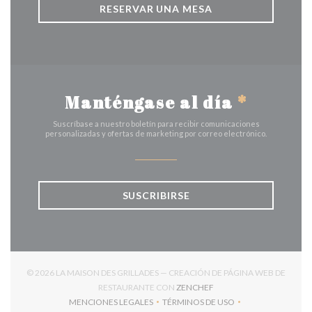
RESERVAR UNA MESA
Manténgase al día
*
Suscríbase a nuestro boletín para recibir comunicaciones
personalizadas y ofertas de marketing por correo electrónico.
SUSCRIBIRSE
© 2026 LA MAISON DES GRILLADES — CREACIÓN DE PÁGINA WEB DE
((ABRE EN UNA NUEVA V
RESTAURANTE CON
ZENCHEF
MENCIONES LEGALES
TÉRMINOS DE USO
((ABRE EN UNA NUEVA VENTANA))
((ABRE EN UNA NUEVA VENT