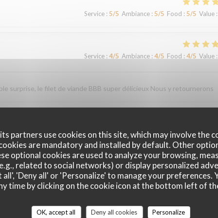
Service
:
5
/5
Ambiance
:
5
/5
Food
:
5
/5
Value
:
Service
:
4
/5
Ambiance
:
4
/5
Food
:
4
/5
Value
:
le surprise, le filet de viande BBB super délicieux Nous y retournerons
Service
:
4
/5
Ambiance
:
4
/5
Food
:
4
/5
Value
:
ts partners use cookies on this site, which may involve the c
cookies are mandatory and installed by default. Other optio
se optional cookies are used to analyze your browsing, meas
e.g., related to social networks) or display personalized adve
Service
:
4
/5
Ambiance
:
4
/5
Food
:
5
/5
Value
:
 all', 'Deny all' or 'Personalize' to manage your preferences
ny time by clicking on the cookie icon at the bottom left of th
OK, accept all
Deny all cookies
Personalize
Service
:
5
/5
Ambiance
:
5
/5
Food
:
5
/5
Value
: