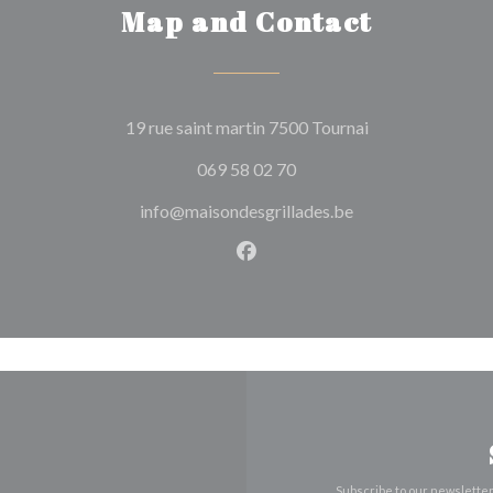
Map and Contact
((opens in a new
19 rue saint martin 7500 Tournai
069 58 02 70
info@maisondesgrillades.be
Facebook ((opens in a new w
Subscribe to our newslette