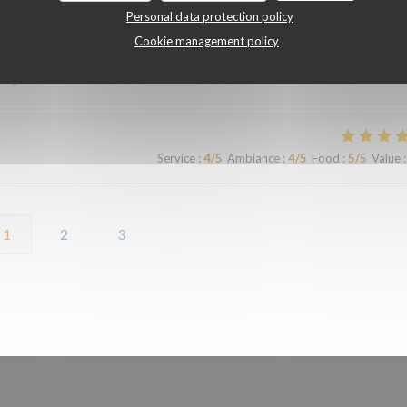
Personal data protection policy
Cookie management policy
iande est si tendre et tous les accompagnements sont exquis ! Plus que r
longtemps.
Service
:
4
/5
Ambiance
:
4
/5
Food
:
5
/5
Value
:
1
2
3