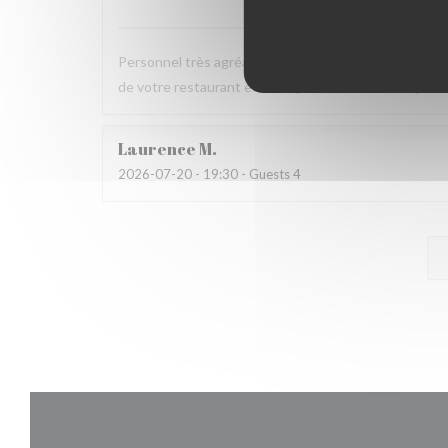
Personnel très agréable et à l'écoute du client. La v
de votre restaurant et nous y reviendrons dans pas 
Laurence
M
2026-07-20
- 19:30 - Guests 4