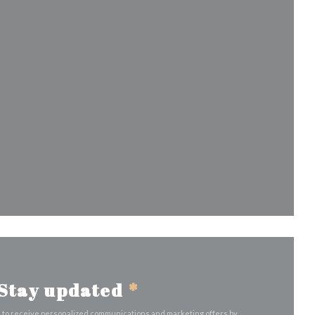
 window))
indow))
Stay updated
*
r to receive personalized communications and marketing offers by