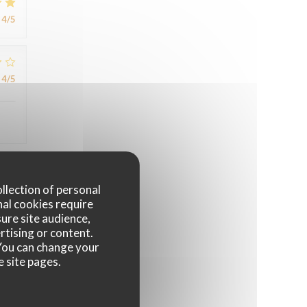
4
/5
4
/5
4
/5
ollection of personal
nal cookies require
ure site audience,
rtising or content.
5
/5
. You can change your
e site pages.
5
/5