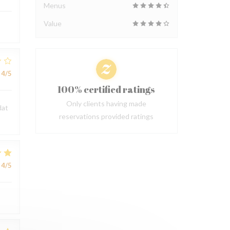
Menus
Value
4
/5
100% certified ratings
Only clients having made
dat
reservations provided ratings
4
/5