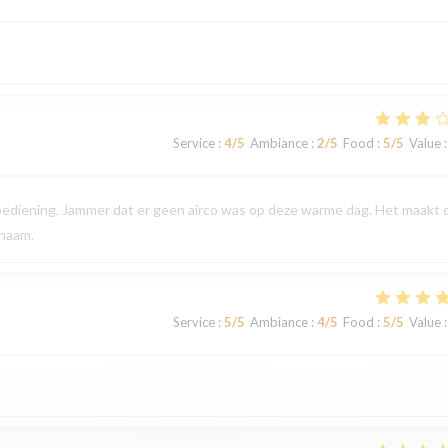
Service
:
4
/5
Ambiance
:
2
/5
Food
:
5
/5
Value
:
 bediening. Jammer dat er geen airco was op deze warme dag. Het maakt 
enaam.
Service
:
5
/5
Ambiance
:
4
/5
Food
:
5
/5
Value
: