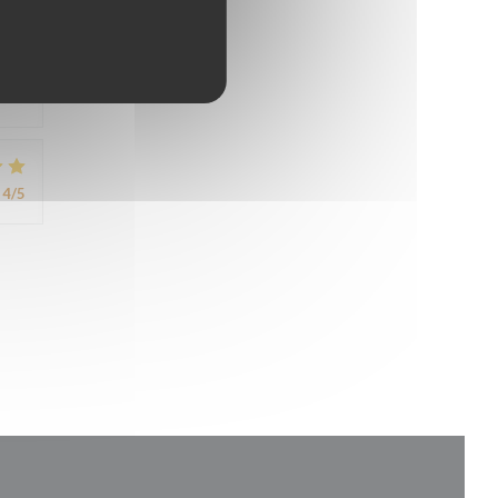
avis
4
/5