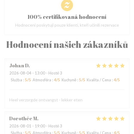
100% certifikovaná hodnocení
Hodnocení poskytují pouze klienti, kteří učinili rezervace
Hodnocení našich zákazníků
Johan
D
2026-08-04
- 13:00 - Hosté 3
Služba
:
5
/5
Atmosféra
:
4
/5
Kuchyně
:
5
/5
Kvalita / Cena
:
4
/5
Heel verzorgde ontvangst - lekker eten
Dorothée
M
2026-08-01
- 19:00 - Hosté 3
Služba
:
5
/5
Atmosféra
:
5
/5
Kuchyně
:
5
/5
Kvalita / Cena
:
4
/5