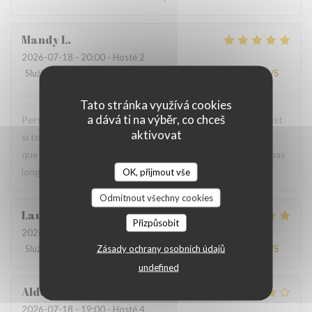
Mandy
L
2026-07-18
- 20:00 - Hosté 2
Služba
:
5
/5
Atmosféra
:
5
/5
Kuchyně
:
5
/5
Kvalita / Cena
:
5
/5
Tato stránka využívá cookies
a dává ti na výběr, co chceš
Personnel très agréable et à l'écoute du client. La viande est
aktivovat
si tendre et tous les accompagnements sont exquis ! Plus
que ravis de votre restaurant et nous y reviendrons dans pas
longtemps.
OK, přijmout vše
Odmítnout všechny cookies
Laurence
M
Přizpůsobit
2026-07-20
- 19:30 - Hosté 4
Zásady ochrany osobních údajů
Služba
:
4
/5
Atmosféra
:
4
/5
Kuchyně
:
5
/5
Kvalita / Cena
:
4
/5
undefined
Aldo
D
2026-07-18
- 19:00 - Hosté 4