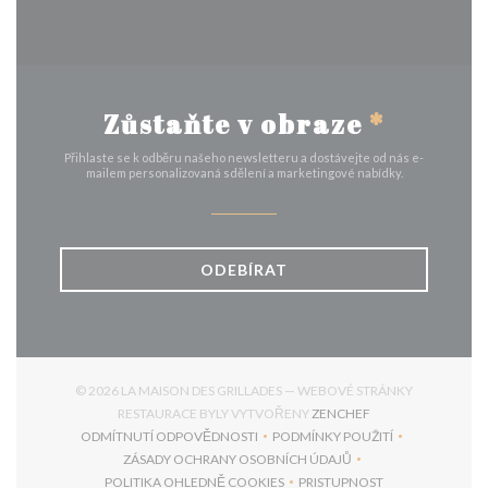
Zůstaňte v obraze
*
Přihlaste se k odběru našeho newsletteru a dostávejte od nás e-
mailem personalizovaná sdělení a marketingové nabídky.
ODEBÍRAT
© 2026 LA MAISON DES GRILLADES — WEBOVÉ STRÁNKY
((OTEVŘE SE V NO
RESTAURACE BYLY VYTVOŘENY
ZENCHEF
ODMÍTNUTÍ ODPOVĚDNOSTI
PODMÍNKY POUŽITÍ
((OTEVŘE SE V NOVÉM OKNĚ))
((OTEVŘE SE V NOVÉM 
ZÁSADY OCHRANY OSOBNÍCH ÚDAJŮ
((OTEVŘE SE V NOVÉM OKNĚ))
POLITIKA OHLEDNĚ COOKIES
PRISTUPNOST