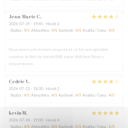
Jean-Marie
C
2026-07-29
- 19:45 - Hosté 2
Služba
:
4
/5
Atmosféra
:
4
/5
Kuchyně
:
4
/5
Kvalita / Cena
:
4
/5
Nous avons pris le menu proposé et ce fut une agréable
surprise, le filet de viande BBB super délicieux Nous y
retournerons
Cedric
V
2026-07-22
- 18:30 - Hosté 2
Služba
:
4
/5
Atmosféra
:
4
/5
Kuchyně
:
4
/5
Kvalita / Cena
:
4
/5
kevin
M
2026-07-24
- 19:00 - Hosté 4
Služba
:
4
/5
Atmosféra
:
4
/5
Kuchyně
:
5
/5
Kvalita / Cena
:
5
/5