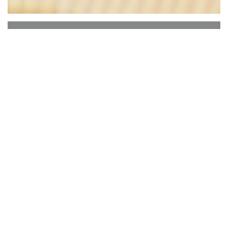
La maison des grillades
La Maison des Grillades
vous invite à la
dégustation de viandes belges et internationales
ainsi que de grands crus, rhums ou whiskys dans
un cadre unique à Tournai. Au sein d'une
atmosphère chaleureuse à mi-chemin entre
raffinement et matériaux bruts, l'harmonie subtile
de l'éclairage pose déjà les bases d'un repas qui
s'annonce riche en nuances.
A manger...