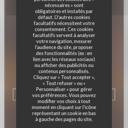
nécessaires » sont
obligatoires et installés par
défaut. D'autres cookies
facultatifs nécessitent votre
consentement. Ces cookies
facultatifs servent à analyser
votre navigation, mesurer
l'audience du site, proposer
La maison des
des fonctionnalités (ex : en
lien avec les réseaux sociaux)
grillades
ou afficher des publicités ou
contenus personnalisés.
Cliquez sur « Tout accepter »,
|
TOURNAI
« Tout refuser » ou «
Personnaliser » pour gérer
RÉSERVER
vos préférences. Vous pouvez
modifier vos choix à tout
moment en cliquant sur l'icône
représentant un cookie en bas
à gauche des pages du site.