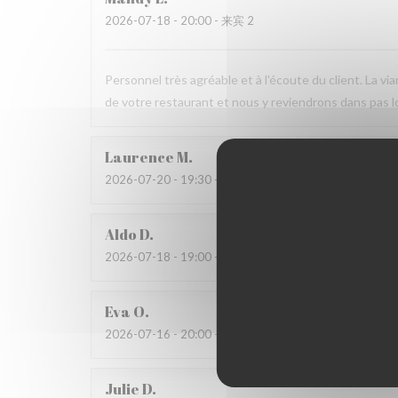
2026-07-18
- 20:00 - 来宾 2
Personnel très agréable et à l'écoute du client. La v
de votre restaurant et nous y reviendrons dans pas 
Laurence
M
2026-07-20
- 19:30 - 来宾 4
Aldo
D
2026-07-18
- 19:00 - 来宾 4
Eva
O
2026-07-16
- 20:00 - 来宾 2
Julie
D