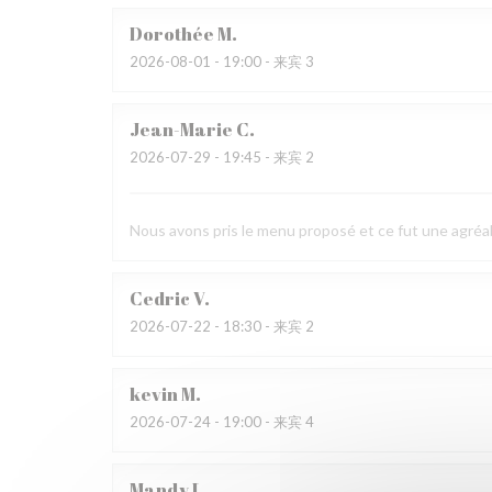
Dorothée
M
2026-08-01
- 19:00 - 来宾 3
Jean-Marie
C
2026-07-29
- 19:45 - 来宾 2
Nous avons pris le menu proposé et ce fut une agréab
Cedric
V
2026-07-22
- 18:30 - 来宾 2
kevin
M
2026-07-24
- 19:00 - 来宾 4
Mandy
L