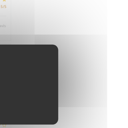
5
/5
avis
4
/5
4
/5
4
/5