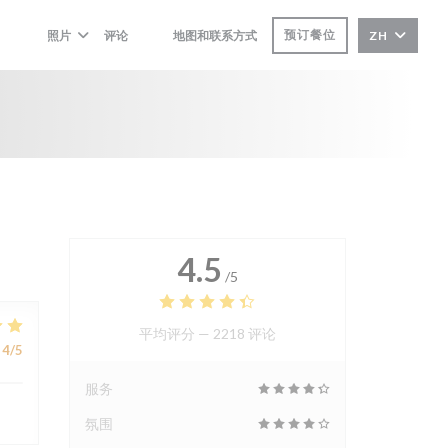
预订餐位
照片
评论
地图和联系方式
ZH
((在新窗口中打开))
((在新窗口中打开))
4.5
/5
平均评分 —
2218 评论
4
/5
服务
氛围