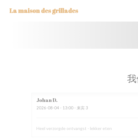
Cookie管理面板
La maison des grillades
我
Johan
D
2026-08-04
- 13:00 - 来宾 3
Heel verzorgde ontvangst - lekker eten