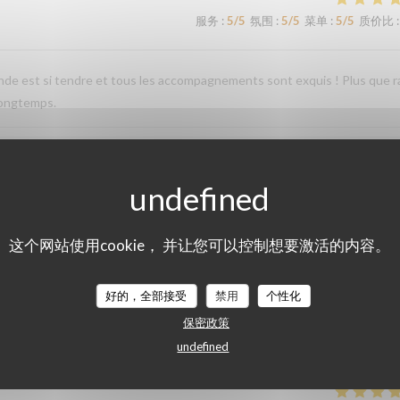
服务
:
5
/5
氛围
:
5
/5
菜单
:
5
/5
质价比
:
iande est si tendre et tous les accompagnements sont exquis ! Plus que r
longtemps.
服务
:
4
/5
氛围
:
4
/5
菜单
:
5
/5
质价比
:
这个网站使用cookie， 并让您可以控制想要激活的内容。
服务
:
4
/5
氛围
:
4
/5
菜单
:
4
/5
质价比
:
好的，全部接受
禁用
个性化
保密政策
服务
:
4
/5
氛围
:
4
/5
菜单
:
5
/5
质价比
:
undefined