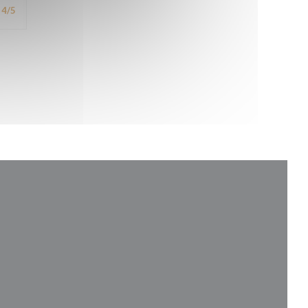
4
/5
))