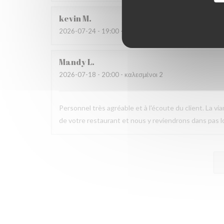
kevin
M
2026-07-24
- 19:00 - καλεσμένοι 4
Mandy
L
2026-07-18
- 20:00 - καλεσμένοι 2
Personnel très agréable et à l'écoute du client. La v
de votre restaurant et nous y reviendrons dans pas 