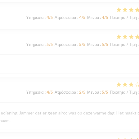
Υπηρεσία
:
4
/5
Ατμόσφαιρα
:
4
/5
Μενού
:
4
/5
Ποιότητα / Τιμή
:
Υπηρεσία
:
5
/5
Ατμόσφαιρα
:
5
/5
Μενού
:
5
/5
Ποιότητα / Τιμή
:
Υπηρεσία
:
4
/5
Ατμόσφαιρα
:
2
/5
Μενού
:
5
/5
Ποιότητα / Τιμή
:
 bediening. Jammer dat er geen airco was op deze warme dag. Het maakt 
enaam.