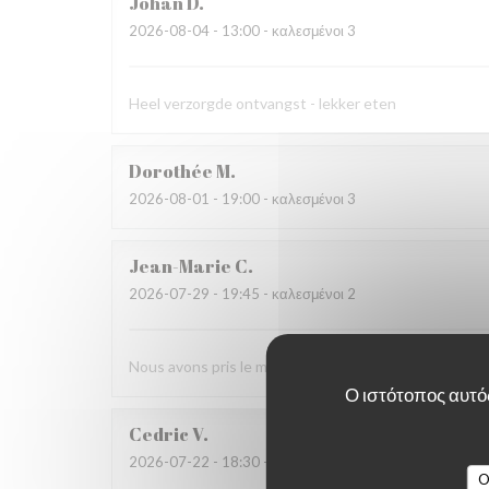
Johan
D
2026-08-04
- 13:00 - καλεσμένοι 3
Heel verzorgde ontvangst - lekker eten
Dorothée
M
2026-08-01
- 19:00 - καλεσμένοι 3
Jean-Marie
C
2026-07-29
- 19:45 - καλεσμένοι 2
Nous avons pris le menu proposé et ce fut une agréab
Ο ιστότοπος αυτός
Cedric
V
2026-07-22
- 18:30 - καλεσμένοι 2
O