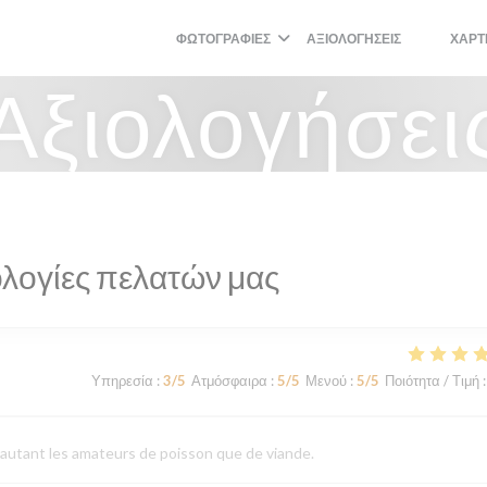
ΦΩΤΟΓΡΑΦΊΕΣ
ΑΞΙΟΛΟΓΉΣΕΙΣ
ΧΆΡΤ
((ΑΝΟΊΓΕΙ
((ΑΝΟΊΓ
Αξιολογήσει
λογίες πελατών μας
Υπηρεσία
:
3
/5
Ατμόσφαιρα
:
5
/5
Μενού
:
5
/5
Ποιότητα / Τιμή
:
e autant les amateurs de poisson que de viande.