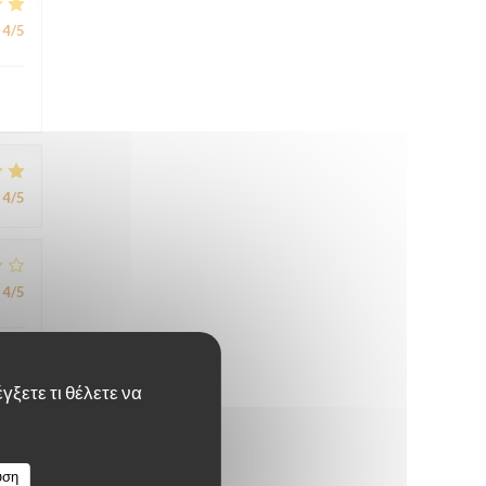
4
/5
4
/5
4
/5
γξετε τι θέλετε να
4
/5
υση