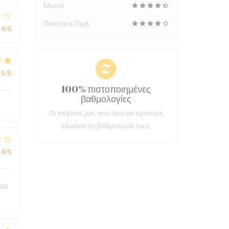
Μενού
Ποιότητα/Τιμή
4
/5
5
/5
100% πιστοποιημένες
βαθμολογίες
Οι πελάτες μας που έκαναν κράτηση
έδωσαν τη βαθμολογία τους
4
/5
dat