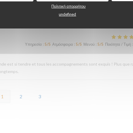
Πολιτική απορρήτου
undefined
Υπηρεσία
:
4
/5
Ατμόσφαιρα
:
4
/5
Μενού
:
5
/5
Ποιότητα / Τιμή
:
Υπηρεσία
:
5
/5
Ατμόσφαιρα
:
5
/5
Μενού
:
5
/5
Ποιότητα / Τιμή
:
iande est si tendre et tous les accompagnements sont exquis ! Plus que r
longtemps.
1
2
3