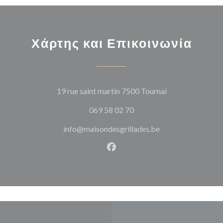
Χάρτης και Επικοινωνία
((ανοίγει σε νέο
19 rue saint martin 7500 Tournai
069 58 02 70
info@maisondesgrillades.be
Facebook ((ανοίγει σε νέο π