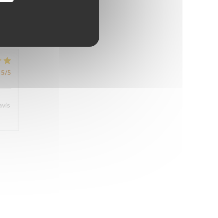
5
/5
5
/5
avis