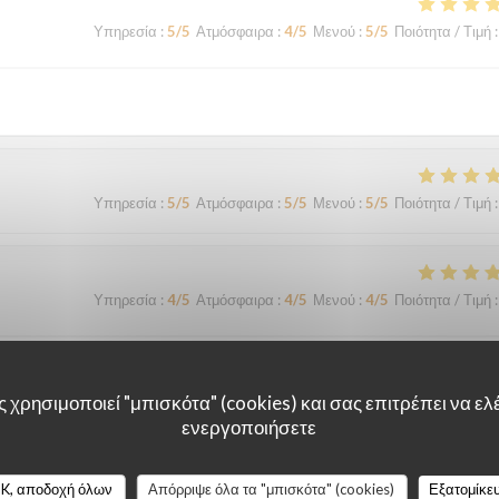
Υπηρεσία
:
5
/5
Ατμόσφαιρα
:
4
/5
Μενού
:
5
/5
Ποιότητα / Τιμή
:
Υπηρεσία
:
5
/5
Ατμόσφαιρα
:
5
/5
Μενού
:
5
/5
Ποιότητα / Τιμή
:
Υπηρεσία
:
4
/5
Ατμόσφαιρα
:
4
/5
Μενού
:
4
/5
Ποιότητα / Τιμή
:
le surprise, le filet de viande BBB super délicieux Nous y retournerons
 χρησιμοποιεί "μπισκότα" (cookies) και σας επιτρέπει να ελέ
ενεργοποιήσετε
Υπηρεσία
:
4
/5
Ατμόσφαιρα
:
4
/5
Μενού
:
4
/5
Ποιότητα / Τιμή
:
K, αποδοχή όλων
Απόρριψε όλα τα "μπισκότα" (cookies)
Εξατομίκε