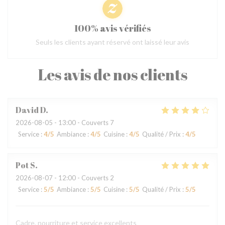
100% avis vérifiés
Seuls les clients ayant réservé ont laissé leur avis
Les avis de nos clients
David
D
2026-08-05
- 13:00 - Couverts 7
Service
:
4
/5
Ambiance
:
4
/5
Cuisine
:
4
/5
Qualité / Prix
:
4
/5
Pot
S
2026-08-07
- 12:00 - Couverts 2
Service
:
5
/5
Ambiance
:
5
/5
Cuisine
:
5
/5
Qualité / Prix
:
5
/5
Cadre, nourriture et service excellents