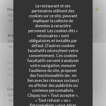
Le restaurant et ses
Dorothée
M
partenaires utilisent des
cookies sur ce site, pouvant
2026-08-01
- 19:00 - Couverts 3
impliquer la collecte de
Service
:
5
/5
Ambiance
:
5
/5
Cuisine
:
5
/5
Qualité / Prix
:
4
/5
données à caractère
personnel. Les cookies dits «
Jean-Marie
C
nécessaires » sont
obligatoires et installés par
2026-07-29
- 19:45 - Couverts 2
défaut. D'autres cookies
Service
:
4
/5
Ambiance
:
4
/5
Cuisine
:
4
/5
Qualité / Prix
:
4
/5
facultatifs nécessitent votre
consentement. Ces cookies
facultatifs servent à analyser
Nous avons pris le menu proposé et ce fut une agréable
votre navigation, mesurer
surprise, le filet de viande BBB super délicieux Nous y
l'audience du site, proposer
retournerons
des fonctionnalités (ex : en
lien avec les réseaux sociaux)
ou afficher des publicités ou
Cedric
V
contenus personnalisés.
Cliquez sur « Tout accepter »,
2026-07-22
- 18:30 - Couverts 2
« Tout refuser » ou «
Service
:
4
/5
Ambiance
:
4
/5
Cuisine
:
4
/5
Qualité / Prix
:
4
/5
Personnaliser » pour gérer