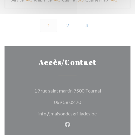
Service
:
4
/5
Ambiance
:
4
/5
Cuisine
:
5
/5
Qualité / Prix
:
4
/5
1
2
3
Accès/Contact
((ouvre une nouve
19 rue saint martin 7500 Tournai
069 58 02 70
info@maisondesgrillades.be
Facebook ((ouvre une nouvel