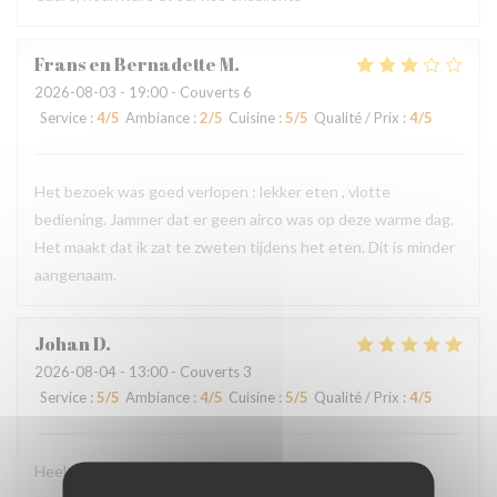
Frans en Bernadette
M
2026-08-03
- 19:00 - Couverts 6
Service
:
4
/5
Ambiance
:
2
/5
Cuisine
:
5
/5
Qualité / Prix
:
4
/5
Het bezoek was goed verlopen : lekker eten , vlotte
bediening. Jammer dat er geen airco was op deze warme dag.
Het maakt dat ik zat te zweten tijdens het eten. Dit is minder
aangenaam.
Johan
D
2026-08-04
- 13:00 - Couverts 3
Service
:
5
/5
Ambiance
:
4
/5
Cuisine
:
5
/5
Qualité / Prix
:
4
/5
Heel verzorgde ontvangst - lekker eten