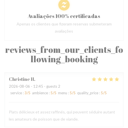
Avaliações 100% certificadas
Apenas os clientes que fizeram reservas submeteram
avaliações
reviews_from_our_clients_fo
llowing_booking
Christine
H
2026-08-06
- 12:45 - guests 2
service
:
3
/5
ambience
:
5
/5
menu
:
5
/5
quality_price
:
5
/5
Plats délicieux et assez raffinés, qui peuvent séduire autant
les amateurs de poisson que de viande.