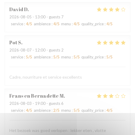
David
D
2026-08-05
- 13:00 - guests 7
service
:
4
/5
ambience
:
4
/5
menu
:
4
/5
quality_price
:
4
/5
Pot
S
2026-08-07
- 12:00 - guests 2
service
:
5
/5
ambience
:
5
/5
menu
:
5
/5
quality_price
:
5
/5
Cadre, nourriture et service excellents
Frans en Bernadette
M
2026-08-03
- 19:00 - guests 6
service
:
4
/5
ambience
:
2
/5
menu
:
5
/5
quality_price
:
4
/5
Het bezoek was goed verlopen : lekker eten , vlotte