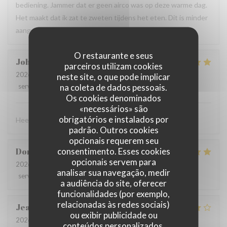
bediening. Jammer dat er geen airco was op deze warme dag.
Het maakt dat ik zat te zweten tijdens het eten. Dit is minder
aangenaam.
O restaurante e seus
Johan
D
parceiros utilizam cookies
2026-08-04
- 13:00 - guests 3
neste site, o que pode implicar
na coleta de dados pessoais.
service
:
5
/5
ambience
:
4
/5
menu
:
5
/5
quality_price
:
4
/5
Os cookies denominados
«necessários» são
obrigatórios e instalados por
Heel verzorgde ontvangst - lekker eten
padrão. Outros cookies
opcionais requerem seu
consentimento. Esses cookies
Dorothée
M
opcionais servem para
2026-08-01
- 19:00 - guests 3
analisar sua navegação, medir
service
:
5
/5
ambience
:
5
/5
menu
:
5
/5
quality_price
:
4
/5
a audiência do site, oferecer
funcionalidades (por exemplo,
relacionadas às redes sociais)
Jean-Marie
C
ou exibir publicidade ou
2026-07-29
- 19:45 - guests 2
conteúdos personalizados.