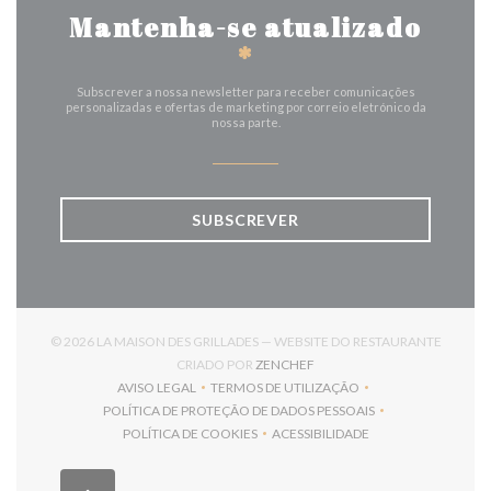
Mantenha-se atualizado
*
Subscrever a nossa newsletter para receber comunicações
personalizadas e ofertas de marketing por correio eletrónico da
nossa parte.
SUBSCREVER
© 2026 LA MAISON DES GRILLADES — WEBSITE DO RESTAURANTE
((ABRE NUMA NOVA JANELA)
CRIADO POR
ZENCHEF
AVISO LEGAL
TERMOS DE UTILIZAÇÃO
((ABRE NUMA NOVA JANELA))
((ABRE NUMA NOVA JANELA))
POLÍTICA DE PROTEÇÃO DE DADOS PESSOAIS
((ABRE NUMA NOVA JANELA))
POLÍTICA DE COOKIES
ACESSIBILIDADE
((ABRE NUMA NOVA JANELA))
((ABRE NUMA NOVA JANELA