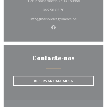
((abre numa nova
19 rue saint martin 7500 Tournai
069 58 02 70
info@maisondesgrillades.be
Facebook ((abre numa nova j
Contacte-nos
RESERVAR UMA MESA