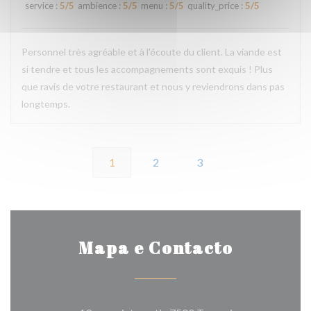
service
:
5
/5
ambience
:
5
/5
menu
:
5
/5
quality_price
:
5
/5
Personnel très agréable et à l'écoute du client. La viande est
si tendre et tous les accompagnements sont exquis ! Plus
que ravis de votre restaurant et nous y reviendrons dans pas
longtemps.
1
2
3
Mapa e Contacto