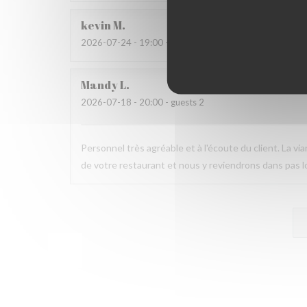
kevin
M
2026-07-24
- 19:00 - guests 4
Mandy
L
2026-07-18
- 20:00 - guests 2
Personnel très agréable et à l'écoute du client. La v
de votre restaurant et nous y reviendrons dans pas 