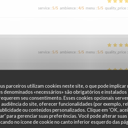
service
:
5
/5
ambience
:
4
/5
menu
:
5
/5
quality_price
:
service
:
5
/5
ambience
:
5
/5
menu
:
5
/5
quality_price
:
service
:
4
/5
ambience
:
4
/5
menu
:
4
/5
quality_price
:
us parceiros utilizam cookies neste site, o que pode implicar
es denominados «necessários» são obrigatórios e instalados
le surprise, le filet de viande BBB super délicieux Nous y retournerons
 requerem seu consentimento. Esses cookies opcionais servem
audiência do site, oferecer funcionalidades (por exemplo, r
 publicidade ou conteúdos personalizados. Clique em 'OK, acei
zar' para gerenciar suas preferências. Você pode alterar suas
cando no ícone de cookie no canto inferior esquerdo das pági
service
:
4
/5
ambience
:
4
/5
menu
:
4
/5
quality_price
: