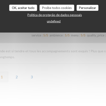
OK, aceitar tudo
Proíbe todos cookies
Personalizar
Política de proteção de dados pessoais
service
:
4
/5
ambience
:
4
/5
menu
:
5
/5
quality_price
:
undefined
service
:
5
/5
ambience
:
5
/5
menu
:
5
/5
quality_price
:
iande est si tendre et tous les accompagnements sont exquis ! Plus que r
longtemps.
1
2
3