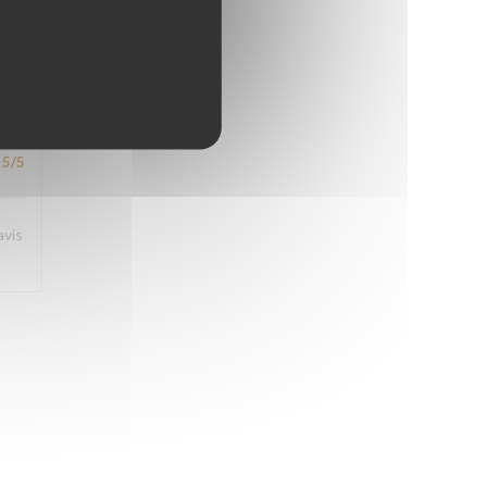
5
/5
5
/5
avis