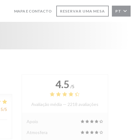
MAPA E CONTACTO
RESERVAR UMA MESA
PT
((ABRE NUMA NOVA JANELA))
((ABRE NUMA NOVA JANELA))
4.5
/5
Avaliação média —
2218 avaliações
5
/5
Apoio
Atmosfera