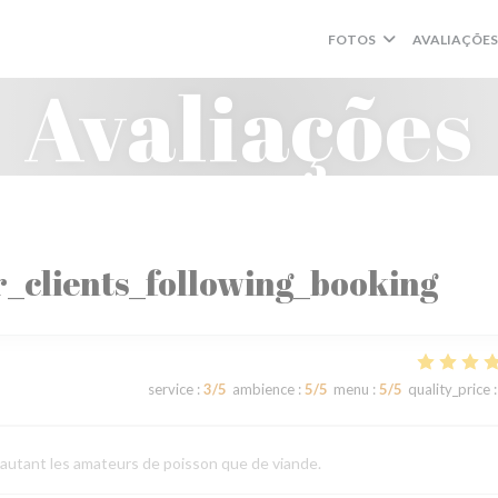
FOTOS
AVALIAÇÕES
Avaliações
_clients_following_booking
service
:
3
/5
ambience
:
5
/5
menu
:
5
/5
quality_price
:
e autant les amateurs de poisson que de viande.