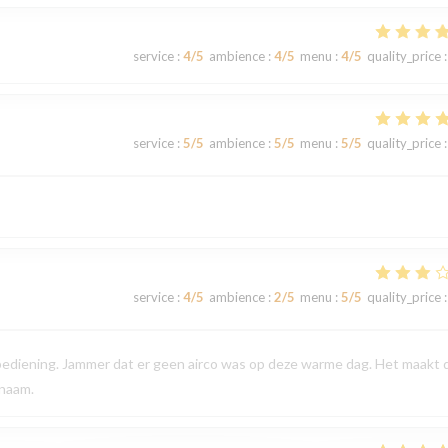
service
:
4
/5
ambience
:
4
/5
menu
:
4
/5
quality_price
:
service
:
5
/5
ambience
:
5
/5
menu
:
5
/5
quality_price
:
service
:
4
/5
ambience
:
2
/5
menu
:
5
/5
quality_price
:
 bediening. Jammer dat er geen airco was op deze warme dag. Het maakt 
enaam.