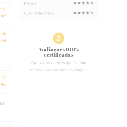
Menus
Qualidade/Preço
4
/5
5
/5
Avaliações 100%
certificadas
Apenas os clientes que fizeram
reservas submeteram avaliações
4
/5
dat