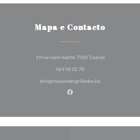
Mapa e Contacto
((abre numa nova
19 rue saint martin 7500 Tournai
069 58 02 70
info@maisondesgrillades.be
Facebook ((abre numa nova j