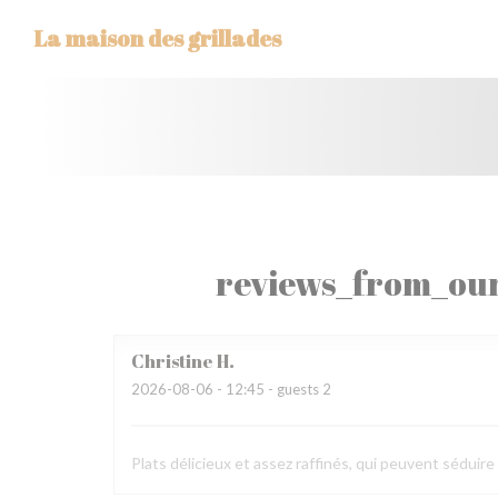
Painel de Gerenciamento de Cookies
La maison des grillades
reviews_from_our
Christine
H
2026-08-06
- 12:45 - guests 2
Plats délicieux et assez raffinés, qui peuvent séduir