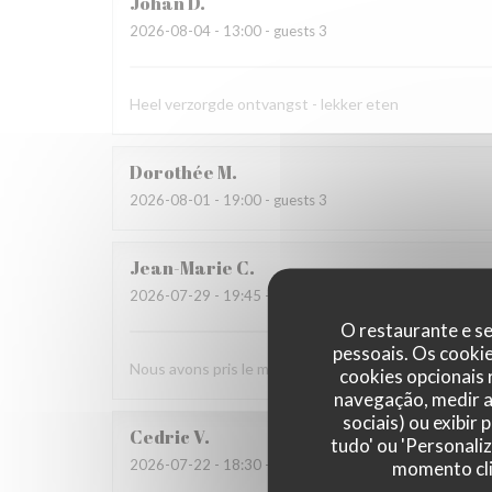
Johan
D
2026-08-04
- 13:00 - guests 3
Heel verzorgde ontvangst - lekker eten
Dorothée
M
2026-08-01
- 19:00 - guests 3
Jean-Marie
C
2026-07-29
- 19:45 - guests 2
O restaurante e se
pessoais. Os cooki
Nous avons pris le menu proposé et ce fut une agréab
cookies opcionais
navegação, medir a 
sociais) ou exibir
Cedric
V
tudo' ou 'Personali
2026-07-22
- 18:30 - guests 2
momento cli