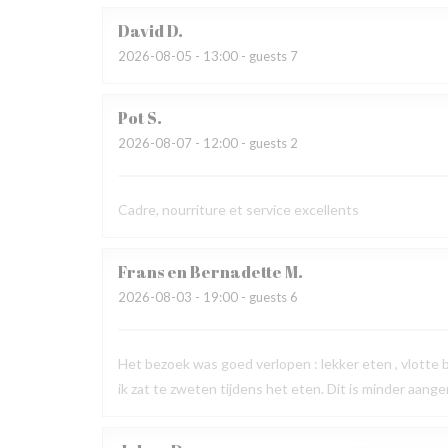
David
D
2026-08-05
- 13:00 - guests 7
Pot
S
2026-08-07
- 12:00 - guests 2
Cadre, nourriture et service excellents
Frans en Bernadette
M
2026-08-03
- 19:00 - guests 6
Het bezoek was goed verlopen : lekker eten , vlotte
ik zat te zweten tijdens het eten. Dit is minder aang