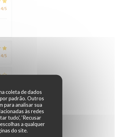
4
/5
4
/5
4
/5
 na coleta de dados
 por padrão. Outros
 para analisar sua
elacionadas às redes
tar tudo', 'Recusar
 escolhas a qualquer
nas do site.
4
/5