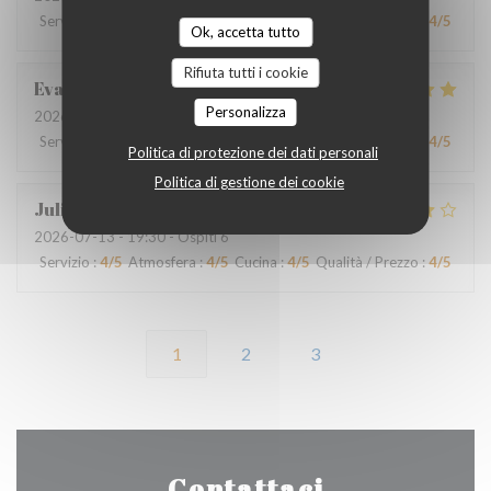
Servizio
:
4
/5
Atmosfera
:
4
/5
Cucina
:
4
/5
Qualità / Prezzo
:
4
/5
Ok, accetta tutto
Rifiuta tutti i cookie
Eva
O
Personalizza
2026-07-16
- 20:00 - Ospiti 2
Servizio
:
4
/5
Atmosfera
:
4
/5
Cucina
:
5
/5
Qualità / Prezzo
:
4
/5
Politica di protezione dei dati personali
Politica di gestione dei cookie
Julie
D
2026-07-13
- 19:30 - Ospiti 6
Servizio
:
4
/5
Atmosfera
:
4
/5
Cucina
:
4
/5
Qualità / Prezzo
:
4
/5
1
2
3
Contattaci