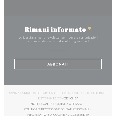
Rimani informato
*
Iscriversi alla nostra newsletter per ricevere comunicazioni
personalizzate e offerte di marketing via e-mail.
ABBONATI
© 2026 LA MAISON DES GRILLADES — CREAZIONE DEL SITO INTERNET
((APRE UNA NUOVA FINES
RISTORANTE CON
ZENCHEF
NOTE LEGALI
TERMINI DI UTILIZZO
((APRE UNA NUOVA FINESTRA))
((APRE UNA NUOVA FINESTRA))
POLITICA DI PROTEZIONE DEI DATI PERSONALI
((APRE UNA NUOVA FINESTRA))
INFORMATIVA SUI COOKIE
ACCESSIBILITA