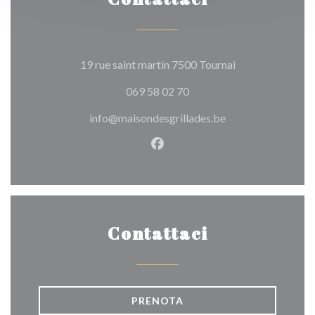
((apre una nuova 
19 rue saint martin 7500 Tournai
069 58 02 70
info@maisondesgrillades.be
Facebook ((apre una nuova fi
Contattaci
PRENOTA