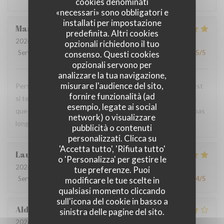
cookies denominati
«necessari» sono obbligatori e
installati per impostazione
Mandy
L
predefinita. Altri cookies
2026-07-18
- 20:00 - Ospiti 2
opzionali richiedono il tuo
Servizio
:
5
/5
Atmosfera
:
5
/5
Cucina
:
5
/5
Qualità / Prezzo
:
5
/5
consenso. Questi cookies
opzionali servono per
analizzare la tua navigazione,
misurare l'audience del sito,
Personnel très agréable et à l'écoute du client. La viande est
fornire funzionalità (ad
si tendre et tous les accompagnements sont exquis ! Plus
esempio, legate ai social
que ravis de votre restaurant et nous y reviendrons dans pas
network) o visualizzare
longtemps.
pubblicità o contenuti
personalizzati. Clicca su
'Accetta tutto', 'Rifiuta tutto'
Laurence
M
o 'Personalizza' per gestire le
2026-07-20
- 19:30 - Ospiti 4
tue preferenze. Puoi
Servizio
:
4
/5
Atmosfera
:
4
/5
Cucina
:
5
/5
Qualità / Prezzo
:
4
/5
modificare le tue scelte in
qualsiasi momento cliccando
sull'icona del cookie in basso a
Aldo
D
sinistra delle pagine del sito.
2026-07-18
- 19:00 - Ospiti 4