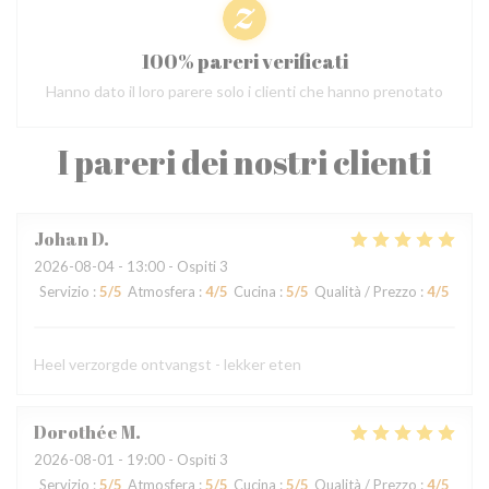
100% pareri verificati
Hanno dato il loro parere solo i clienti che hanno prenotato
I pareri dei nostri clienti
Johan
D
2026-08-04
- 13:00 - Ospiti 3
Servizio
:
5
/5
Atmosfera
:
4
/5
Cucina
:
5
/5
Qualità / Prezzo
:
4
/5
Heel verzorgde ontvangst - lekker eten
Dorothée
M
2026-08-01
- 19:00 - Ospiti 3
Servizio
:
5
/5
Atmosfera
:
5
/5
Cucina
:
5
/5
Qualità / Prezzo
:
4
/5