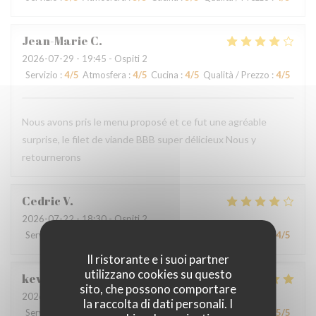
Jean-Marie
C
2026-07-29
- 19:45 - Ospiti 2
Servizio
:
4
/5
Atmosfera
:
4
/5
Cucina
:
4
/5
Qualità / Prezzo
:
4
/5
Nous avons pris le menu proposé et ce fut une agréable
surprise, le filet de viande BBB super délicieux Nous y
retournerons
Cedric
V
2026-07-22
- 18:30 - Ospiti 2
Servizio
:
4
/5
Atmosfera
:
4
/5
Cucina
:
4
/5
Qualità / Prezzo
:
4
/5
Il ristorante e i suoi partner
utilizzano cookies su questo
kevin
M
sito, che possono comportare
2026-07-24
- 19:00 - Ospiti 4
la raccolta di dati personali. I
Servizio
:
4
/5
Atmosfera
:
4
/5
Cucina
:
5
/5
Qualità / Prezzo
:
5
/5