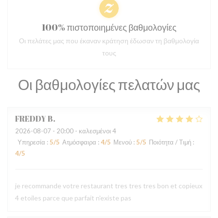
100% πιστοποιημένες βαθμολογίες
Οι πελάτες μας που έκαναν κράτηση έδωσαν τη βαθμολογία
τους
Οι βαθμολογίες πελατών μας
FREDDY
B
2026-08-07
- 20:00 - καλεσμένοι 4
Υπηρεσία
:
5
/5
Ατμόσφαιρα
:
4
/5
Μενού
:
5
/5
Ποιότητα / Τιμή
:
4
/5
je recommande votre restaurant tres tres tres bon et copieux
4 etoiles parce que parfait n'existe pas