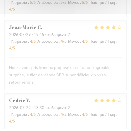
Υπηρεσία
:
5
/5
Ατμόσφαιρα
:
5
/5
Μενού
:
5
/5
Ποιότητα / Τιμή
:
4
/5
Jean-Marie
C
2026-07-29
- 19:45 - καλεσμένοι 2
Υπηρεσία
:
4
/5
Ατμόσφαιρα
:
4
/5
Μενού
:
4
/5
Ποιότητα / Τιμή
:
4
/5
Nous avons pris le menu proposé et ce fut une agréable
surprise, le filet de viande BBB super délicieux Nous y
retournerons
Cedric
V
2026-07-22
- 18:30 - καλεσμένοι 2
Υπηρεσία
:
4
/5
Ατμόσφαιρα
:
4
/5
Μενού
:
4
/5
Ποιότητα / Τιμή
:
4
/5