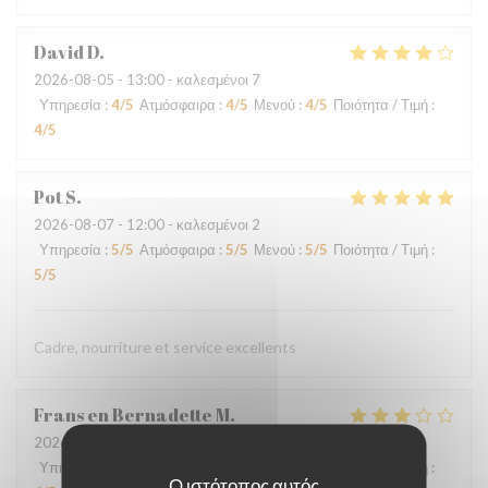
David
D
2026-08-05
- 13:00 - καλεσμένοι 7
Υπηρεσία
:
4
/5
Ατμόσφαιρα
:
4
/5
Μενού
:
4
/5
Ποιότητα / Τιμή
:
4
/5
Pot
S
2026-08-07
- 12:00 - καλεσμένοι 2
Υπηρεσία
:
5
/5
Ατμόσφαιρα
:
5
/5
Μενού
:
5
/5
Ποιότητα / Τιμή
:
5
/5
Cadre, nourriture et service excellents
Frans en Bernadette
M
2026-08-03
- 19:00 - καλεσμένοι 6
Υπηρεσία
:
4
/5
Ατμόσφαιρα
:
2
/5
Μενού
:
5
/5
Ποιότητα / Τιμή
:
Ο ιστότοπος αυτός