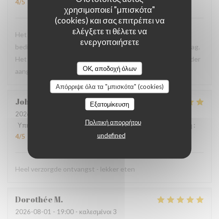
4
/5
χρησιμοποιεί "μπισκότα"
(cookies) και σας επιτρέπει να
ελέγξετε τι θέλετε να
Het bezoek was goed verlopen : lekker eten , vlotte
ενεργοποιήσετε
bediening. Jammer dat er geen airco was op deze warme dag.
Het maakt dat ik zat te zweten tijdens het eten. Dit is minder
OK, αποδοχή όλων
aangenaam.
Απόρριψε όλα τα "μπισκότα" (cookies)
Johan
D
Εξατομίκευση
2026-08-04
- 13:00 - καλεσμένοι 3
Πολιτική απορρήτου
Υπηρεσία
:
5
/5
Ατμόσφαιρα
:
4
/5
Μενού
:
5
/5
Ποιότητα / Τιμή
:
undefined
4
/5
Heel verzorgde ontvangst - lekker eten
Dorothée
M
2026-08-01
- 19:00 - καλεσμένοι 3