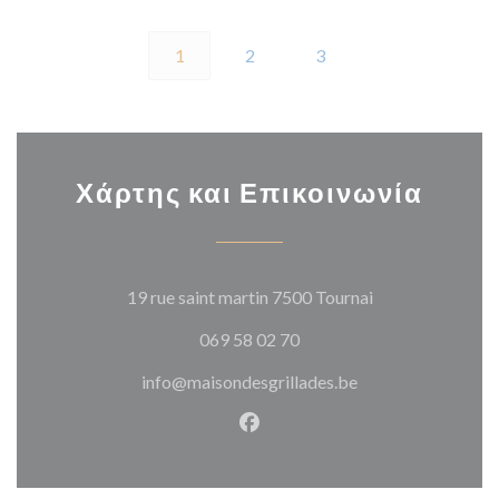
1
2
3
Χάρτης και Επικοινωνία
((ανοίγει σε νέο
19 rue saint martin 7500 Tournai
069 58 02 70
info@maisondesgrillades.be
Facebook ((ανοίγει σε νέο π