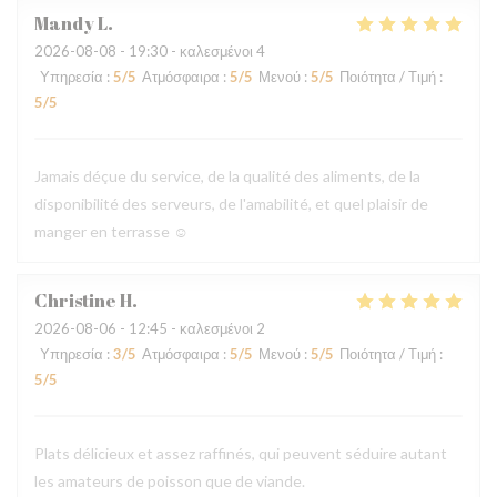
Mandy
L
2026-08-08
- 19:30 - καλεσμένοι 4
Υπηρεσία
:
5
/5
Ατμόσφαιρα
:
5
/5
Μενού
:
5
/5
Ποιότητα / Τιμή
:
5
/5
Jamais déçue du service, de la qualité des aliments, de la
disponibilité des serveurs, de l'amabilité, et quel plaisir de
manger en terrasse ☺️
Christine
H
2026-08-06
- 12:45 - καλεσμένοι 2
Υπηρεσία
:
3
/5
Ατμόσφαιρα
:
5
/5
Μενού
:
5
/5
Ποιότητα / Τιμή
:
5
/5
Plats délicieux et assez raffinés, qui peuvent séduire autant
les amateurs de poisson que de viande.