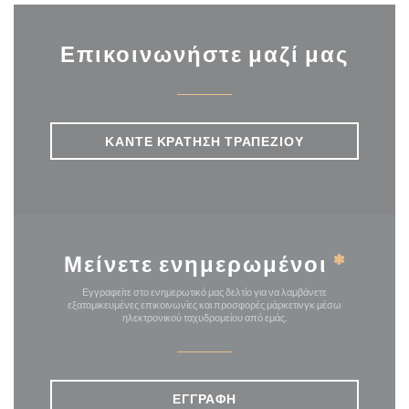
Επικοινωνήστε μαζί μας
ΚΆΝΤΕ ΚΡΆΤΗΣΗ ΤΡΑΠΕΖΙΟΎ
Μείνετε ενημερωμένοι
*
Εγγραφείτε στο ενημερωτικό μας δελτίο για να λαμβάνετε
εξατομικευμένες επικοινωνίες και προσφορές μάρκετινγκ μέσω
ηλεκτρονικού ταχυδρομείου από εμάς.
ΕΓΓΡΑΦΉ