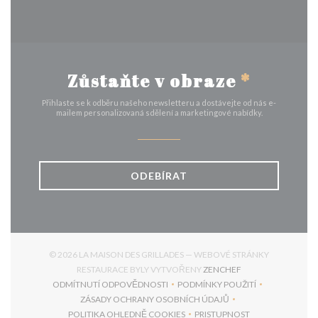
Zůstaňte v obraze
*
Přihlaste se k odběru našeho newsletteru a dostávejte od nás e-
mailem personalizovaná sdělení a marketingové nabídky.
ODEBÍRAT
© 2026 LA MAISON DES GRILLADES — WEBOVÉ STRÁNKY
((OTEVŘE SE V NO
RESTAURACE BYLY VYTVOŘENY
ZENCHEF
ODMÍTNUTÍ ODPOVĚDNOSTI
PODMÍNKY POUŽITÍ
((OTEVŘE SE V NOVÉM OKNĚ))
((OTEVŘE SE V NOVÉM 
ZÁSADY OCHRANY OSOBNÍCH ÚDAJŮ
((OTEVŘE SE V NOVÉM OKNĚ))
POLITIKA OHLEDNĚ COOKIES
PRISTUPNOST