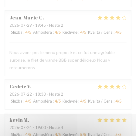
Jean-Marie
C
2026-07-29
- 19:45 - Hosté 2
Služba
:
4
/5
Atmosféra
:
4
/5
Kuchyně
:
4
/5
Kvalita / Cena
:
4
/5
Nous avons pris le menu proposé et ce fut une agréable
surprise, le filet de viande BBB super délicieux Nous y
retournerons
Cedric
V
2026-07-22
- 18:30 - Hosté 2
Služba
:
4
/5
Atmosféra
:
4
/5
Kuchyně
:
4
/5
Kvalita / Cena
:
4
/5
kevin
M
2026-07-24
- 19:00 - Hosté 4
Služba
:
4
/5
Atmosféra
:
4
/5
Kuchyně
:
5
/5
Kvalita / Cena
:
5
/5