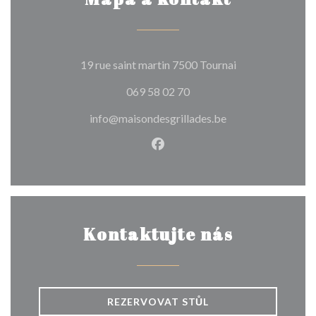
((otevře se v no
19 rue saint martin 7500 Tournai
069 58 02 70
info@maisondesgrillades.be
Facebook ((otevře se v nové
Kontaktujte nás
REZERVOVAT STŮL