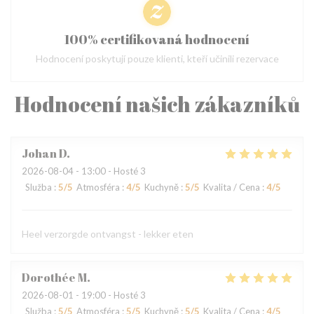
100% certifikovaná hodnocení
Hodnocení poskytují pouze klienti, kteří učinili rezervace
Hodnocení našich zákazníků
Johan
D
2026-08-04
- 13:00 - Hosté 3
Služba
:
5
/5
Atmosféra
:
4
/5
Kuchyně
:
5
/5
Kvalita / Cena
:
4
/5
Heel verzorgde ontvangst - lekker eten
Dorothée
M
2026-08-01
- 19:00 - Hosté 3
Služba
:
5
/5
Atmosféra
:
5
/5
Kuchyně
:
5
/5
Kvalita / Cena
:
4
/5