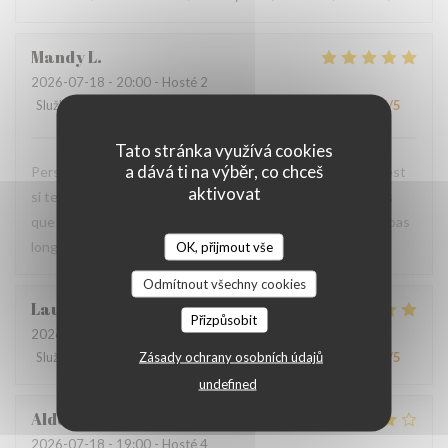
Mandy
L
2026-07-18
- 20:00 - Hosté 2
Služba
:
5
/5
Atmosféra
:
5
/5
Kuchyně
:
5
/5
Kvalita / Cena
:
5
/5
Tato stránka využívá cookies
a dává ti na výběr, co chceš
Personnel très agréable et à l'écoute du client. La viande est
aktivovat
si tendre et tous les accompagnements sont exquis ! Plus
que ravis de votre restaurant et nous y reviendrons dans pas
longtemps.
OK, přijmout vše
Odmítnout všechny cookies
Laurence
M
Přizpůsobit
2026-07-20
- 19:30 - Hosté 4
Zásady ochrany osobních údajů
Služba
:
4
/5
Atmosféra
:
4
/5
Kuchyně
:
5
/5
Kvalita / Cena
:
4
/5
undefined
Aldo
D
2026-07-18
- 19:00 - Hosté 4