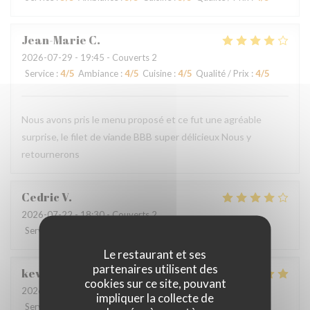
Jean-Marie
C
2026-07-29
- 19:45 - Couverts 2
Service
:
4
/5
Ambiance
:
4
/5
Cuisine
:
4
/5
Qualité / Prix
:
4
/5
Nous avons pris le menu proposé et ce fut une agréable
surprise, le filet de viande BBB super délicieux Nous y
retournerons
Cedric
V
2026-07-22
- 18:30 - Couverts 2
Service
:
4
/5
Ambiance
:
4
/5
Cuisine
:
4
/5
Qualité / Prix
:
4
/5
Le restaurant et ses
partenaires utilisent des
kevin
M
cookies sur ce site, pouvant
2026-07-24
- 19:00 - Couverts 4
impliquer la collecte de
Service
:
4
/5
Ambiance
:
4
/5
Cuisine
:
5
/5
Qualité / Prix
:
5
/5