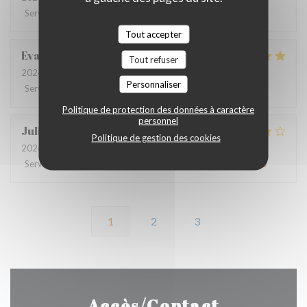
Service
:
4
/5
Ambiance
:
4
/5
Cuisine
:
4
/5
Qualité / Prix
:
4
/5
Tout accepter
Eva
O
Tout refuser
2026-07-16
- 20:00 - Couverts 2
Personnaliser
Service
:
4
/5
Ambiance
:
4
/5
Cuisine
:
5
/5
Qualité / Prix
:
4
/5
Politique de protection des données à caractère
personnel
Julie
D
Politique de gestion des cookies
2026-07-13
- 19:30 - Couverts 6
Service
:
4
/5
Ambiance
:
4
/5
Cuisine
:
4
/5
Qualité / Prix
:
4
/5
1
2
3
Accès/Contact