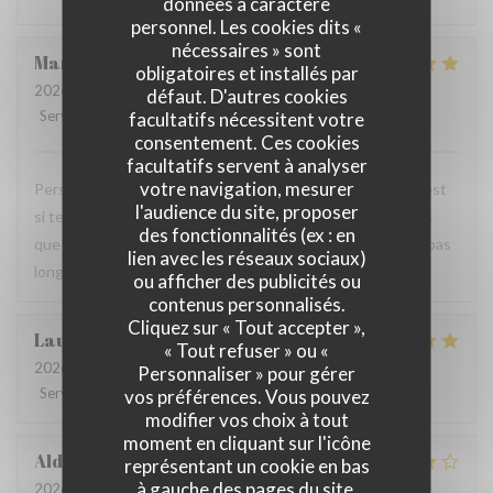
données à caractère
personnel. Les cookies dits «
nécessaires » sont
Mandy
L
obligatoires et installés par
2026-07-18
- 20:00 - Couverts 2
défaut. D'autres cookies
Service
:
5
/5
Ambiance
:
5
/5
Cuisine
:
5
/5
Qualité / Prix
:
5
/5
facultatifs nécessitent votre
consentement. Ces cookies
facultatifs servent à analyser
votre navigation, mesurer
Personnel très agréable et à l'écoute du client. La viande est
l'audience du site, proposer
si tendre et tous les accompagnements sont exquis ! Plus
des fonctionnalités (ex : en
que ravis de votre restaurant et nous y reviendrons dans pas
lien avec les réseaux sociaux)
longtemps.
ou afficher des publicités ou
contenus personnalisés.
Cliquez sur « Tout accepter »,
Laurence
M
« Tout refuser » ou «
2026-07-20
- 19:30 - Couverts 4
Personnaliser » pour gérer
Service
:
4
/5
Ambiance
:
4
/5
Cuisine
:
5
/5
Qualité / Prix
:
4
/5
vos préférences. Vous pouvez
modifier vos choix à tout
moment en cliquant sur l'icône
Aldo
D
représentant un cookie en bas
à gauche des pages du site.
2026-07-18
- 19:00 - Couverts 4