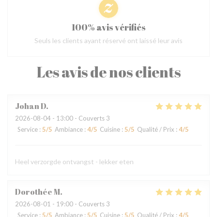
100% avis vérifiés
Seuls les clients ayant réservé ont laissé leur avis
Les avis de nos clients
Johan
D
2026-08-04
- 13:00 - Couverts 3
Service
:
5
/5
Ambiance
:
4
/5
Cuisine
:
5
/5
Qualité / Prix
:
4
/5
Heel verzorgde ontvangst - lekker eten
Dorothée
M
2026-08-01
- 19:00 - Couverts 3
Service
:
5
/5
Ambiance
:
5
/5
Cuisine
:
5
/5
Qualité / Prix
:
4
/5