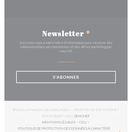
Newsletter
*
Inscrivez-vous à notre lettre d'information pour recevoir des
communications personnalisées et des offres marketing par
courriel.
S'ABONNER
© 2026 LA MAISON DES GRILLADES — CRÉATION DE SITE INTERNET
((OUVRE UNE NOUVELLE 
RESTAURANT AVEC
ZENCHEF
MENTIONS LÉGALES
CGU
((OUVRE UNE NOUVELLE FENÊTRE))
((OUVRE UNE NOUVELLE FEN
POLITIQUE DE PROTECTION DES DONNÉES À CARACTÈRE