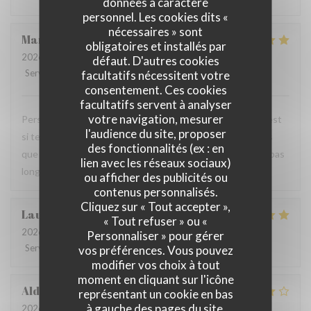
données à caractère
personnel. Les cookies dits «
nécessaires » sont
Mandy
L
obligatoires et installés par
2026-07-18
- 20:00 - Couverts 2
défaut. D'autres cookies
Service
:
5
/5
Ambiance
:
5
/5
Cuisine
:
5
/5
Qualité / Prix
:
5
/5
facultatifs nécessitent votre
consentement. Ces cookies
facultatifs servent à analyser
votre navigation, mesurer
Personnel très agréable et à l'écoute du client. La viande est
l'audience du site, proposer
si tendre et tous les accompagnements sont exquis ! Plus
des fonctionnalités (ex : en
que ravis de votre restaurant et nous y reviendrons dans pas
lien avec les réseaux sociaux)
longtemps.
ou afficher des publicités ou
contenus personnalisés.
Cliquez sur « Tout accepter »,
Laurence
M
« Tout refuser » ou «
2026-07-20
- 19:30 - Couverts 4
Personnaliser » pour gérer
Service
:
4
/5
Ambiance
:
4
/5
Cuisine
:
5
/5
Qualité / Prix
:
4
/5
vos préférences. Vous pouvez
modifier vos choix à tout
moment en cliquant sur l'icône
Aldo
D
représentant un cookie en bas
à gauche des pages du site.
2026-07-18
- 19:00 - Couverts 4