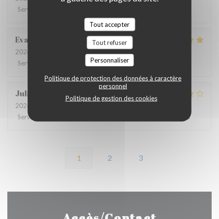
Service
:
4
/5
Ambiance
:
4
/5
Cuisine
:
4
/5
Qualité / Prix
:
4
/5
Tout accepter
Eva
O
Tout refuser
2026-07-16
- 20:00 - Couverts 2
Personnaliser
Service
:
4
/5
Ambiance
:
4
/5
Cuisine
:
5
/5
Qualité / Prix
:
4
/5
Politique de protection des données à caractère
personnel
Julie
D
Politique de gestion des cookies
2026-07-13
- 19:30 - Couverts 6
Service
:
4
/5
Ambiance
:
4
/5
Cuisine
:
4
/5
Qualité / Prix
:
4
/5
1
2
3
Accès/Contact