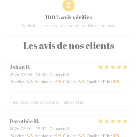
100% avis vérifiés
Seuls les clients ayant réservé ont laissé leur avis
Les avis de nos clients
Johan
D
2026-08-04
- 13:00 - Couverts 3
Service
:
5
/5
Ambiance
:
4
/5
Cuisine
:
5
/5
Qualité / Prix
:
4
/5
Heel verzorgde ontvangst - lekker eten
Dorothée
M
2026-08-01
- 19:00 - Couverts 3
Service
:
5
/5
Ambiance
:
5
/5
Cuisine
:
5
/5
Qualité / Prix
:
4
/5