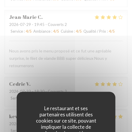
Jean-Marie
C
2026-07-29
- 19:45 - Couverts 2
Service
:
4
/5
Ambiance
:
4
/5
Cuisine
:
4
/5
Qualité / Prix
:
4
/5
Nous avons pris le menu proposé et ce fut une agréable
surprise, le filet de viande BBB super délicieux Nous y
retournerons
Cedric
V
2026-07-22
- 18:30 - Couverts 2
Service
:
4
/5
Ambiance
:
4
/5
Cuisine
:
4
/5
Qualité / Prix
:
4
/5
Le restaurant et ses
partenaires utilisent des
kevin
M
cookies sur ce site, pouvant
2026-07-24
- 19:00 - Couverts 4
impliquer la collecte de
Service
:
4
/5
Ambiance
:
4
/5
Cuisine
:
5
/5
Qualité / Prix
:
5
/5