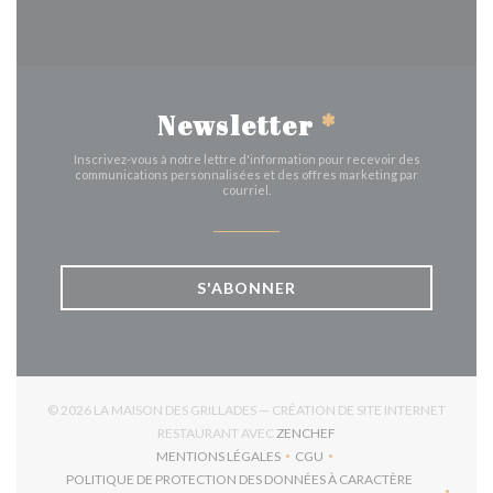
Newsletter
*
Inscrivez-vous à notre lettre d'information pour recevoir des
communications personnalisées et des offres marketing par
courriel.
S'ABONNER
© 2026 LA MAISON DES GRILLADES — CRÉATION DE SITE INTERNET
((OUVRE UNE NOUVELLE 
RESTAURANT AVEC
ZENCHEF
MENTIONS LÉGALES
CGU
((OUVRE UNE NOUVELLE FENÊTRE))
((OUVRE UNE NOUVELLE FEN
POLITIQUE DE PROTECTION DES DONNÉES À CARACTÈRE