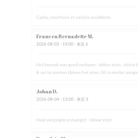
Cadre, nourriture et service excellents
Frans en Bernadette
M
2026-08-03
- 19:00 - 来宾 6
Het bezoek was goed verlopen : lekker eten , vlotte
ik zat te zweten tijdens het eten. Dit is minder aang
Johan
D
2026-08-04
- 13:00 - 来宾 3
Heel verzorgde ontvangst - lekker eten