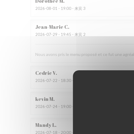
Dorothée
M
2026-08-01
- 19:00 - 来宾 3
Jean-Marie
C
2026-07-29
- 19:45 - 来宾 2
Nous avons pris le menu proposé et ce fut une agréab
Cedric
V
2026-07-22
- 18:30 - 来宾 2
kevin
M
2026-07-24
- 19:00 - 来宾 4
Mandy
L
2026-07-18
- 20:00 - 来宾 2