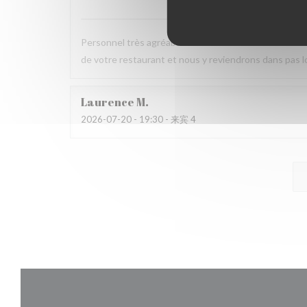
Personnel très agréable et à l'écoute du client. La v
de votre restaurant et nous y reviendrons dans pas 
Laurence
M
2026-07-20
- 19:30 - 来宾 4