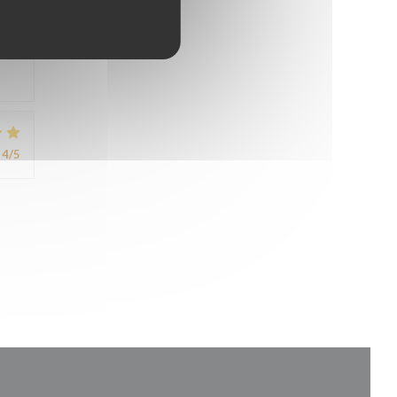
avis
4
/5