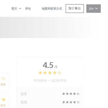
预订餐位
照片
评论
地图和联系方式
ZH
((在新窗口中打开))
((在新窗口中打开))
4.5
/5
平均评分 —
2218 评论
4
/5
服务
氛围
5
/5