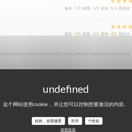
服务
:
5
/5
氛围
:
5
/5
菜单
:
5
/5
质价比
:
服务
:
4
/5
氛围
:
4
/5
菜单
:
4
/5
质价比
:
le surprise, le filet de viande BBB super délicieux Nous y retournerons
服务
:
4
/5
氛围
:
4
/5
菜单
:
4
/5
质价比
:
这个网站使用cookie， 并让您可以控制想要激活的内容。
服务
:
4
/5
氛围
:
4
/5
菜单
:
5
/5
质价比
:
好的，全部接受
禁用
个性化
保密政策
服务
:
5
/5
氛围
:
5
/5
菜单
:
5
/5
质价比
: