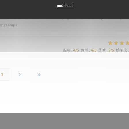
undefined
iande est si tendre et tous les accompagnements sont exquis ! Plus que r
longtemps.
服务
:
4
/5
氛围
:
4
/5
菜单
:
5
/5
质价比
:
1
2
3