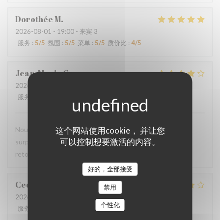
Dorothée
M
2026-08-01
- 19:00 - 来宾 3
服务
:
5
/5
氛围
:
5
/5
菜单
:
5
/5
质价比
:
4
/5
Jean-Marie
C
2026-07-29
- 19:45 - 来宾 2
服务
:
4
/5
氛围
:
4
/5
菜单
:
4
/5
质价比
:
4
/5
这个网站使用cookie， 并让您
Nous avons pris le menu proposé et ce fut une agréable
可以控制想要激活的内容。
surprise, le filet de viande BBB super délicieux Nous y
retournerons
好的，全部接受
Cedric
V
禁用
2026-07-22
- 18:30 - 来宾 2
个性化
服务
:
4
/5
氛围
:
4
/5
菜单
:
4
/5
质价比
:
4
/5