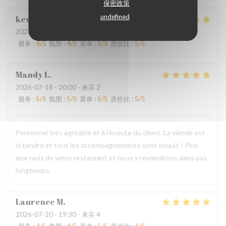
保密政策
undefined
kevin
M
2026-07-24
- 19:00 - 来宾 4
服务
:
4
/5
氛围
:
4
/5
菜单
:
5
/5
质价比
:
5
/5
Mandy
L
2026-07-18
- 20:00 - 来宾 2
服务
:
5
/5
氛围
:
5
/5
菜单
:
5
/5
质价比
:
5
/5
Personnel très agréable et à l'écoute du client. La viande est
si tendre et tous les accompagnements sont exquis ! Plus
que ravis de votre restaurant et nous y reviendrons dans pas
longtemps.
Laurence
M
2026-07-20
- 19:30 - 来宾 4