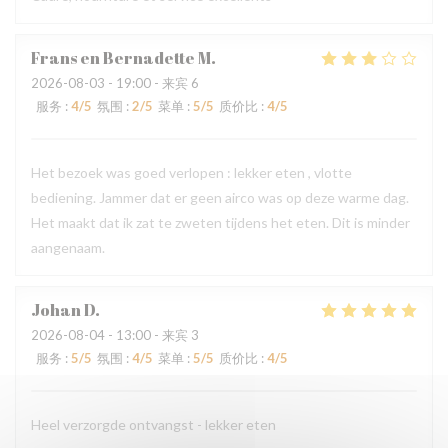
Frans en Bernadette
M
2026-08-03
- 19:00 - 来宾 6
服务
:
4
/5
氛围
:
2
/5
菜单
:
5
/5
质价比
:
4
/5
Het bezoek was goed verlopen : lekker eten , vlotte
bediening. Jammer dat er geen airco was op deze warme dag.
Het maakt dat ik zat te zweten tijdens het eten. Dit is minder
aangenaam.
Johan
D
2026-08-04
- 13:00 - 来宾 3
服务
:
5
/5
氛围
:
4
/5
菜单
:
5
/5
质价比
:
4
/5
Heel verzorgde ontvangst - lekker eten