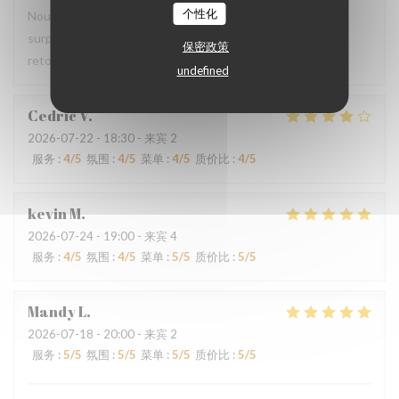
个性化
Nous avons pris le menu proposé et ce fut une agréable
surprise, le filet de viande BBB super délicieux Nous y
保密政策
retournerons
undefined
Cedric
V
2026-07-22
- 18:30 - 来宾 2
服务
:
4
/5
氛围
:
4
/5
菜单
:
4
/5
质价比
:
4
/5
kevin
M
2026-07-24
- 19:00 - 来宾 4
服务
:
4
/5
氛围
:
4
/5
菜单
:
5
/5
质价比
:
5
/5
Mandy
L
2026-07-18
- 20:00 - 来宾 2
服务
:
5
/5
氛围
:
5
/5
菜单
:
5
/5
质价比
:
5
/5