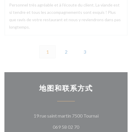
Personnel très agréable et à l'écoute du client. La viande est
si tendre et tous les accompagnements sont exquis ! Plus
que ravis de votre restaurant et nous y reviendrons dans pas
longtemps.
1
2
3
地图和联系方式
((在新窗口中打开
19 rue saint martin 7500 Tournai
069 58 02 70