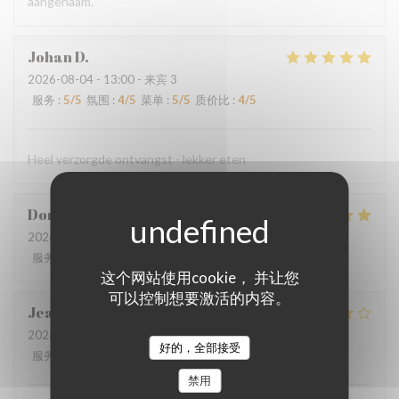
aangenaam.
Johan
D
2026-08-04
- 13:00 - 来宾 3
服务
:
5
/5
氛围
:
4
/5
菜单
:
5
/5
质价比
:
4
/5
Heel verzorgde ontvangst - lekker eten
Dorothée
M
2026-08-01
- 19:00 - 来宾 3
服务
:
5
/5
氛围
:
5
/5
菜单
:
5
/5
质价比
:
4
/5
这个网站使用cookie， 并让您
可以控制想要激活的内容。
Jean-Marie
C
2026-07-29
- 19:45 - 来宾 2
好的，全部接受
服务
:
4
/5
氛围
:
4
/5
菜单
:
4
/5
质价比
:
4
/5
禁用