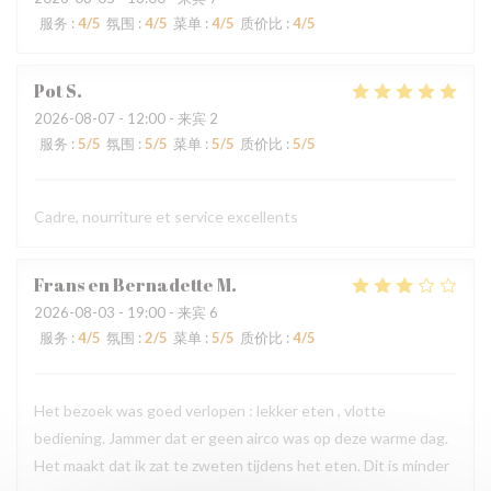
服务
:
4
/5
氛围
:
4
/5
菜单
:
4
/5
质价比
:
4
/5
Pot
S
2026-08-07
- 12:00 - 来宾 2
服务
:
5
/5
氛围
:
5
/5
菜单
:
5
/5
质价比
:
5
/5
Cadre, nourriture et service excellents
Frans en Bernadette
M
2026-08-03
- 19:00 - 来宾 6
服务
:
4
/5
氛围
:
2
/5
菜单
:
5
/5
质价比
:
4
/5
Het bezoek was goed verlopen : lekker eten , vlotte
bediening. Jammer dat er geen airco was op deze warme dag.
Het maakt dat ik zat te zweten tijdens het eten. Dit is minder