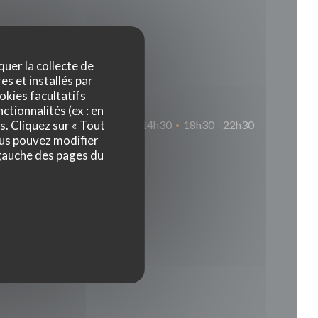
Horaires
quer la collecte de
es et installés par
okies facultatifs
ctionnalités (ex : en
s. Cliquez sur « Tout
11h30 - 14h30
18h30 - 22h30
•
ous pouvez modifier
 gauche des pages du