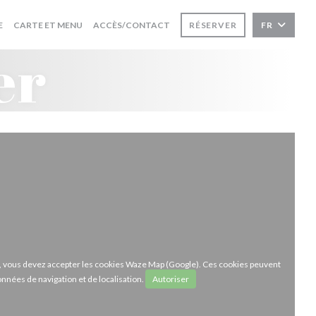
((OUVRE UNE NOUVELLE FENÊTRE))
((OUVRE UNE NOUVELLE FENÊTRE))
E
CARTE ET MENU
ACCÈS/CONTACT
RÉSERVER
FR
er
ze, vous devez accepter les cookies Waze Map (Google). Ces cookies peuvent
onnées de navigation et de localisation.
Autoriser