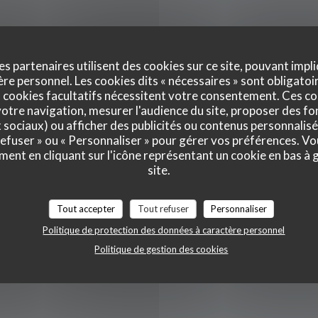
s
es partenaires utilisent des cookies sur ce site, pouvant impli
e personnel. Les cookies dits « nécessaires » sont obligatoir
 cookies facultatifs nécessitent votre consentement. Ces co
otre navigation, mesurer l'audience du site, proposer des fon
x sociaux) ou afficher des publicités ou contenus personnalisé
Lun
-
Dim
Française Traditionnelle
 refuser » ou « Personnaliser » pour gérer vos préférences. V
ment en cliquant sur l'icône représentant un cookie en bas à
site.
ng, Terrasse
Tout accepter
Tout refuser
Personnaliser
Politique de protection des données à caractère personnel
Politique de gestion des cookies
contact / Mister Cash,