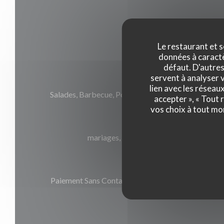
Infos pratique
Le restaurant et s
données à caractèr
défaut. D'autres
servent à analyser v
Cuisine
lien avec les réseau
Salades, Barbecue, Poissons, Viandes et grillades, 
accepter », « Tout
vos choix à tout mo
Services
mariages, Banquets, Privatisation, Parki
Moyens de paiement
Paiement Sans Contact, Eurocard/Mastercard, Ban
Visa, Carte Bleue, Espèces