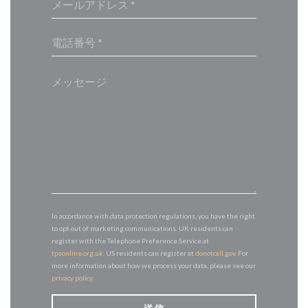
In accordance with data protection regulations, you have the right
to opt out of marketing communications. UK residents can
register with the Telephone Preference Service at
tpsonline.org.uk
. US residents can register at
donotcall.gov
. For
more information about how we process your data, please see our
privacy policy
.