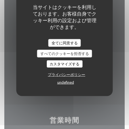
当サイトはクッキーを利用し
料理
ております。お客様自身でク
サラダ, バーベキュー, 魚, グリル, 伝統的なフラ
ッキー利用の設定および管理
ンス語
ができます。
サービス
全てに同意する
結婚式, バンケット, 貸し切り, 駐車場, テラス
すべてのクッキーを拒否する
カスタマイズする
ご利用可能なお支払い方法
タッチ決済 クレジットカード, ユーロカード /マ
プライバシーポリシー
スターカード, EN - バンコク/ミスター・キャッ
undefined
シュ, ビザ, カルトブルー, 現金
営業時間