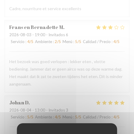
Cadre, nourriture et service excellents
Frans en Bernadette
M
2026-08-03
- 19:00 - Invitados 6
Servicio
:
4
/5
Ambiente
:
2
/5
Menú
:
5
/5
Calidad / Precio
:
4
/5
Het bezoek was goed verlopen : lekker eten , vlotte
bediening. Jammer dat er geen airco was op deze warme dag.
Het maakt dat ik zat te zweten tijdens het eten. Dit is minder
aangenaam.
Johan
D
2026-08-04
- 13:00 - Invitados 3
Servicio
:
5
/5
Ambiente
:
4
/5
Menú
:
5
/5
Calidad / Precio
:
4
/5