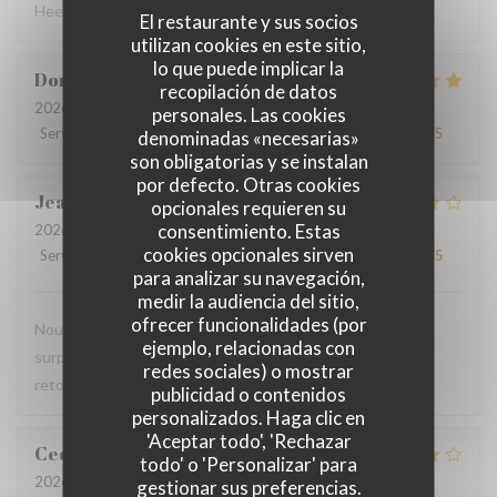
Heel verzorgde ontvangst - lekker eten
El restaurante y sus socios
utilizan cookies en este sitio,
lo que puede implicar la
Dorothée
M
recopilación de datos
2026-08-01
- 19:00 - Invitados 3
personales. Las cookies
Servicio
:
5
/5
Ambiente
:
5
/5
Menú
:
5
/5
Calidad / Precio
:
4
/5
denominadas «necesarias»
son obligatorias y se instalan
por defecto. Otras cookies
Jean-Marie
C
opcionales requieren su
consentimiento. Estas
2026-07-29
- 19:45 - Invitados 2
cookies opcionales sirven
Servicio
:
4
/5
Ambiente
:
4
/5
Menú
:
4
/5
Calidad / Precio
:
4
/5
para analizar su navegación,
medir la audiencia del sitio,
ofrecer funcionalidades (por
Nous avons pris le menu proposé et ce fut une agréable
ejemplo, relacionadas con
surprise, le filet de viande BBB super délicieux Nous y
redes sociales) o mostrar
retournerons
publicidad o contenidos
personalizados. Haga clic en
'Aceptar todo', 'Rechazar
Cedric
V
todo' o 'Personalizar' para
2026-07-22
- 18:30 - Invitados 2
gestionar sus preferencias.