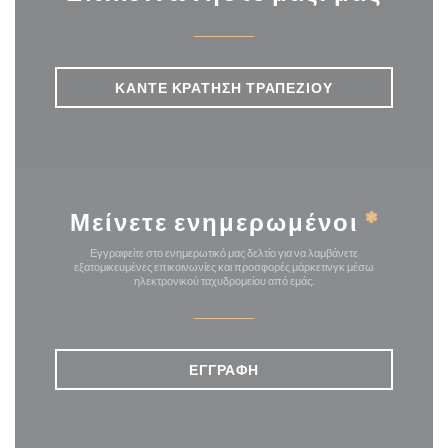
ΚΆΝΤΕ ΚΡΆΤΗΣΗ ΤΡΑΠΕΖΙΟΎ
Μείνετε ενημερωμένοι
*
Εγγραφείτε στο ενημερωτικό μας δελτίο για να λαμβάνετε
εξατομικευμένες επικοινωνίες και προσφορές μάρκετινγκ μέσω
ηλεκτρονικού ταχυδρομείου από εμάς.
ΕΓΓΡΑΦΉ