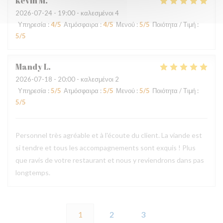
kevin
M
2026-07-24
- 19:00 - καλεσμένοι 4
Υπηρεσία
:
4
/5
Ατμόσφαιρα
:
4
/5
Μενού
:
5
/5
Ποιότητα / Τιμή
:
5
/5
Mandy
L
2026-07-18
- 20:00 - καλεσμένοι 2
Υπηρεσία
:
5
/5
Ατμόσφαιρα
:
5
/5
Μενού
:
5
/5
Ποιότητα / Τιμή
:
5
/5
Personnel très agréable et à l'écoute du client. La viande est
si tendre et tous les accompagnements sont exquis ! Plus
que ravis de votre restaurant et nous y reviendrons dans pas
longtemps.
1
2
3