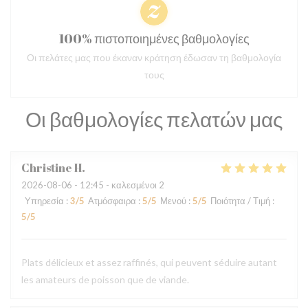
100% πιστοποιημένες βαθμολογίες
Οι πελάτες μας που έκαναν κράτηση έδωσαν τη βαθμολογία
τους
Οι βαθμολογίες πελατών μας
Christine
H
2026-08-06
- 12:45 - καλεσμένοι 2
Υπηρεσία
:
3
/5
Ατμόσφαιρα
:
5
/5
Μενού
:
5
/5
Ποιότητα / Τιμή
:
5
/5
Plats délicieux et assez raffinés, qui peuvent séduire autant
les amateurs de poisson que de viande.