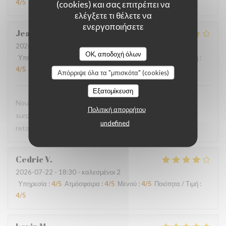
4
/5
(cookies) και σας επιτρέπει να
ελέγξετε τι θέλετε να
ενεργοποιήσετε
Jean-Marie
C
2026-07-29
- 19:45 - καλεσμένοι 2
OK, αποδοχή όλων
Υπηρεσία
:
4
/5
Ατμόσφαιρα
:
4
/5
Μενού
:
4
/5
Ποιότητα / Τιμή
:
4
/5
Απόρριψε όλα τα "μπισκότα" (cookies)
Εξατομίκευση
Nous avons pris le menu proposé et ce fut une agréable
Πολιτική απορρήτου
surprise, le filet de viande BBB super délicieux Nous y
undefined
retournerons
Cedric
V
2026-07-22
- 18:30 - καλεσμένοι 2
Υπηρεσία
:
4
/5
Ατμόσφαιρα
:
4
/5
Μενού
:
4
/5
Ποιότητα / Τιμή
:
4
/5