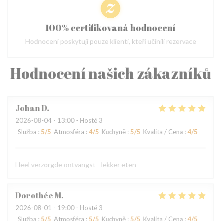
100% certifikovaná hodnocení
Hodnocení poskytují pouze klienti, kteří učinili rezervace
Hodnocení našich zákazníků
Johan
D
2026-08-04
- 13:00 - Hosté 3
Služba
:
5
/5
Atmosféra
:
4
/5
Kuchyně
:
5
/5
Kvalita / Cena
:
4
/5
Heel verzorgde ontvangst - lekker eten
Dorothée
M
2026-08-01
- 19:00 - Hosté 3
Služba
:
5
/5
Atmosféra
:
5
/5
Kuchyně
:
5
/5
Kvalita / Cena
:
4
/5