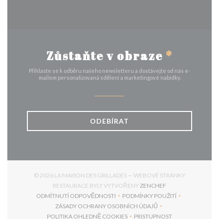
Zůstaňte v obraze
*
Přihlaste se k odběru našeho newsletteru a dostávejte od nás e-
mailem personalizovaná sdělení a marketingové nabídky.
ODEBÍRAT
© 2026 LA MAISON DES GRILLADES — WEBOVÉ STRÁNKY
((OTEVŘE SE V NO
RESTAURACE BYLY VYTVOŘENY
ZENCHEF
ODMÍTNUTÍ ODPOVĚDNOSTI
PODMÍNKY POUŽITÍ
((OTEVŘE SE V NOVÉM OKNĚ))
((OTEVŘE SE V NOVÉM 
ZÁSADY OCHRANY OSOBNÍCH ÚDAJŮ
((OTEVŘE SE V NOVÉM OKNĚ))
POLITIKA OHLEDNĚ COOKIES
PRISTUPNOST