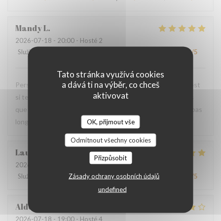
Mandy
L
2026-07-18
- 20:00 - Hosté 2
Služba
:
5
/5
Atmosféra
:
5
/5
Kuchyně
:
5
/5
Kvalita / Cena
:
5
/5
Tato stránka využívá cookies
a dává ti na výběr, co chceš
Personnel très agréable et à l'écoute du client. La viande est
aktivovat
si tendre et tous les accompagnements sont exquis ! Plus
que ravis de votre restaurant et nous y reviendrons dans pas
longtemps.
OK, přijmout vše
Odmítnout všechny cookies
Laurence
M
Přizpůsobit
2026-07-20
- 19:30 - Hosté 4
Zásady ochrany osobních údajů
Služba
:
4
/5
Atmosféra
:
4
/5
Kuchyně
:
5
/5
Kvalita / Cena
:
4
/5
undefined
Aldo
D
2026-07-18
- 19:00 - Hosté 4