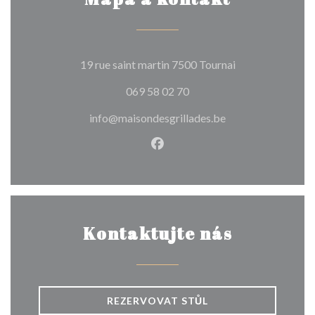
((otevře se v no
19 rue saint martin 7500 Tournai
069 58 02 70
info@maisondesgrillades.be
Facebook ((otevře se v nové
Kontaktujte nás
REZERVOVAT STŮL