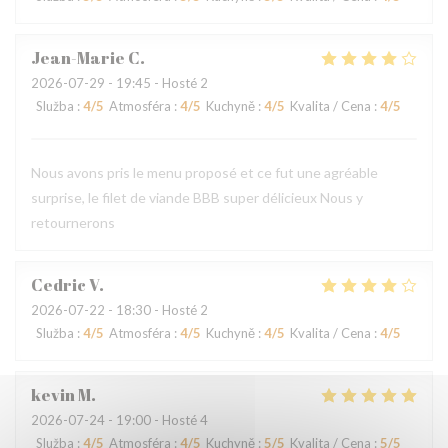
Jean-Marie
C
2026-07-29
- 19:45 - Hosté 2
Služba
:
4
/5
Atmosféra
:
4
/5
Kuchyně
:
4
/5
Kvalita / Cena
:
4
/5
Nous avons pris le menu proposé et ce fut une agréable
surprise, le filet de viande BBB super délicieux Nous y
retournerons
Cedric
V
2026-07-22
- 18:30 - Hosté 2
Služba
:
4
/5
Atmosféra
:
4
/5
Kuchyně
:
4
/5
Kvalita / Cena
:
4
/5
kevin
M
2026-07-24
- 19:00 - Hosté 4
Služba
:
4
/5
Atmosféra
:
4
/5
Kuchyně
:
5
/5
Kvalita / Cena
:
5
/5