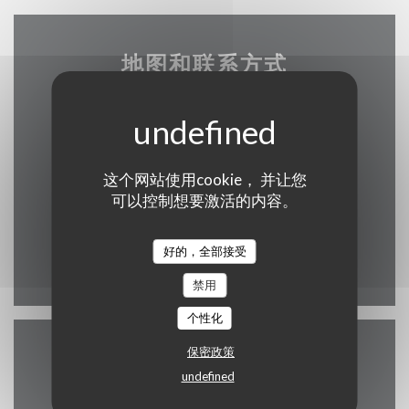
地图和联系方式
((在新窗口中打开
19 rue saint martin 7500 Tournai
这个网站使用cookie， 并让您
069 58 02 70
可以控制想要激活的内容。
info@maisondesgrillades.be
好的，全部接受
Facebook ((在新窗口中打开)
禁用
个性化
保密政策
联系我们
undefined