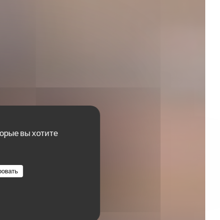
des
торые вы хотите
ровать