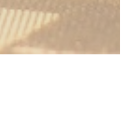
йского и
бстановке в
ем тонкая