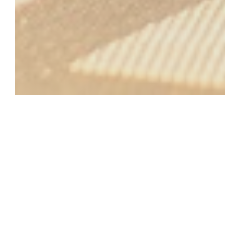
Отель M
международ
Турне. В