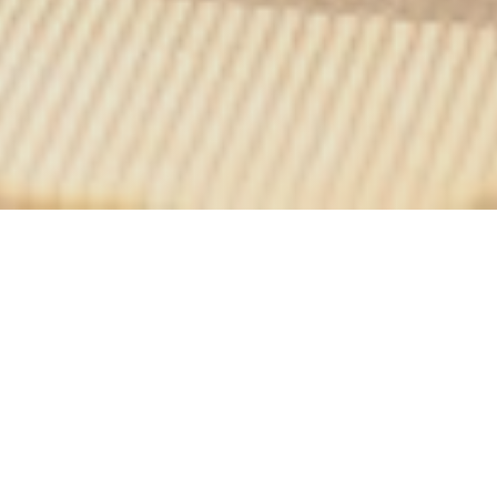
La maison des grillades
aison des Grillades
приглашает вас отведать
блюда
бельги
ного мяса и отличные вина, рома или виски в уникальной о
 теплой атмосфере на полпути между изысканностью и сырь