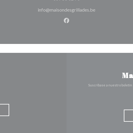
info@maisondesgrillades.be
Facebook ((abre en una nuev
Ma
Suscríbase a nuestro boletín