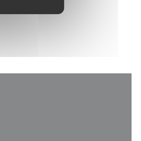
4
/5
eva ventana))