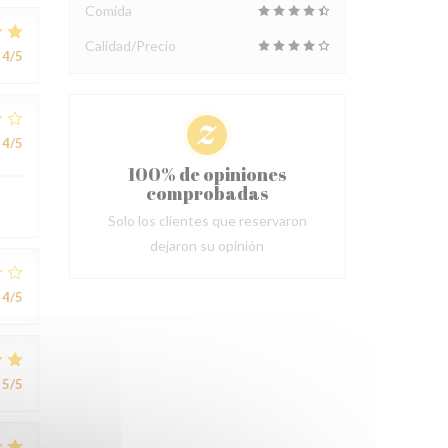
Comida
Calidad/Precio
4
/5
4
/5
100% de opiniones
comprobadas
Solo los clientes que reservaron
dejaron su opinión
4
/5
5
/5