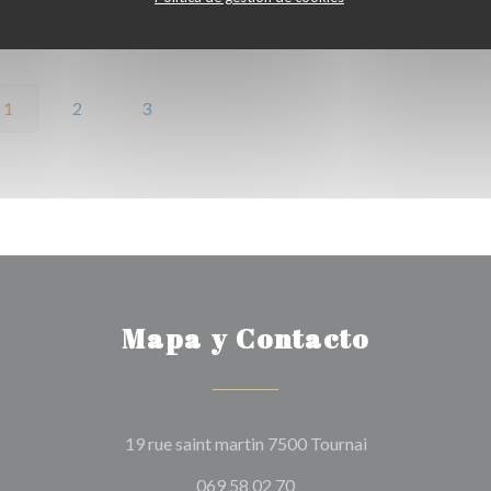
Servicio
:
4
/5
Ambiente
:
4
/5
Menú
:
4
/5
Calidad / Precio
:
1
2
3
Mapa y Contacto
((abre en una nu
19 rue saint martin 7500 Tournai
069 58 02 70