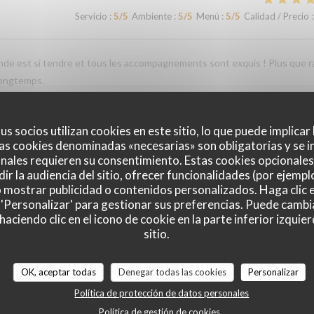
Servicio
:
5
/5
Ambiente
:
5
/5
Menú
:
5
/5
Calidad / Precio
:
iande est si tendre et tous les accompagnements sont exquis ! Plus que r
longtemps.
us socios utilizan cookies en este sitio, lo que puede implicar
Servicio
:
4
/5
Ambiente
:
4
/5
Menú
:
5
/5
Calidad / Precio
:
as cookies denominadas «necesarias» son obligatorias y se i
nales requieren su consentimiento. Estas cookies opcionales 
ir la audiencia del sitio, ofrecer funcionalidades (por ejempl
o mostrar publicidad o contenidos personalizados. Haga clic e
 'Personalizar' para gestionar sus preferencias. Puede cambi
Servicio
:
4
/5
Ambiente
:
4
/5
Menú
:
4
/5
Calidad / Precio
:
ciendo clic en el icono de cookie en la parte inferior izquier
sitio.
Servicio
:
4
/5
Ambiente
:
4
/5
Menú
:
5
/5
Calidad / Precio
:
OK, aceptar todas
Denegar todas las cookies
Personalizar
Política de protección de datos personales
Política de gestión de cookies