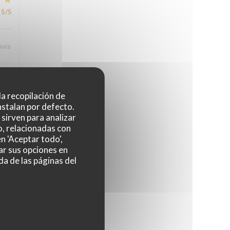
5
/5
avis
 la recopilación de
4
/5
nstalan por defecto.
sirven para analizar
o, relacionadas con
n 'Aceptar todo',
ar sus opciones en
4
/5
da de las páginas del
4
/5