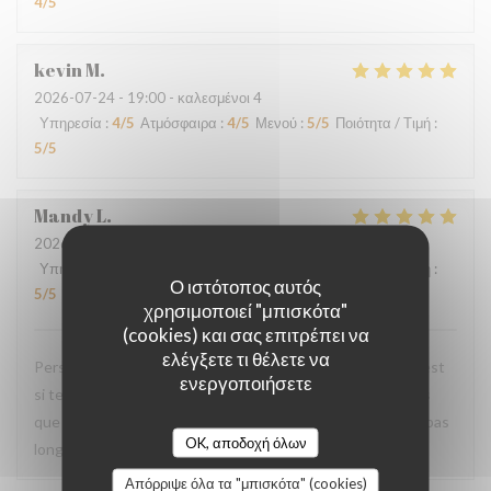
4
/5
kevin
M
2026-07-24
- 19:00 - καλεσμένοι 4
Υπηρεσία
:
4
/5
Ατμόσφαιρα
:
4
/5
Μενού
:
5
/5
Ποιότητα / Τιμή
:
5
/5
Mandy
L
2026-07-18
- 20:00 - καλεσμένοι 2
Υπηρεσία
:
5
/5
Ατμόσφαιρα
:
5
/5
Μενού
:
5
/5
Ποιότητα / Τιμή
:
Ο ιστότοπος αυτός
5
/5
χρησιμοποιεί "μπισκότα"
(cookies) και σας επιτρέπει να
ελέγξετε τι θέλετε να
Personnel très agréable et à l'écoute du client. La viande est
ενεργοποιήσετε
si tendre et tous les accompagnements sont exquis ! Plus
que ravis de votre restaurant et nous y reviendrons dans pas
OK, αποδοχή όλων
longtemps.
Απόρριψε όλα τα "μπισκότα" (cookies)