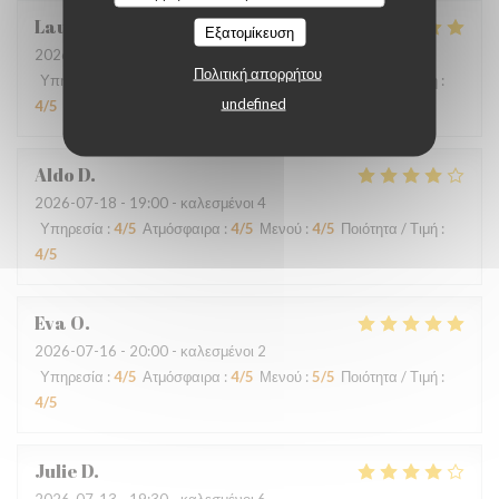
Laurence
M
Εξατομίκευση
2026-07-20
- 19:30 - καλεσμένοι 4
Πολιτική απορρήτου
Υπηρεσία
:
4
/5
Ατμόσφαιρα
:
4
/5
Μενού
:
5
/5
Ποιότητα / Τιμή
:
undefined
4
/5
Aldo
D
2026-07-18
- 19:00 - καλεσμένοι 4
Υπηρεσία
:
4
/5
Ατμόσφαιρα
:
4
/5
Μενού
:
4
/5
Ποιότητα / Τιμή
:
4
/5
Eva
O
2026-07-16
- 20:00 - καλεσμένοι 2
Υπηρεσία
:
4
/5
Ατμόσφαιρα
:
4
/5
Μενού
:
5
/5
Ποιότητα / Τιμή
:
4
/5
Julie
D