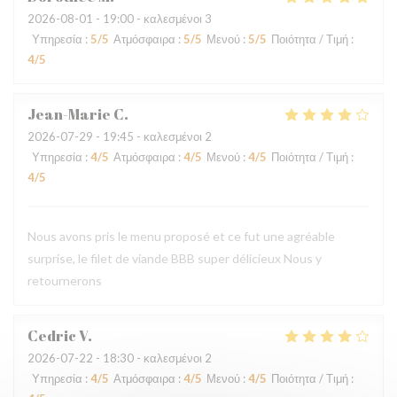
2026-08-01
- 19:00 - καλεσμένοι 3
Υπηρεσία
:
5
/5
Ατμόσφαιρα
:
5
/5
Μενού
:
5
/5
Ποιότητα / Τιμή
:
4
/5
Jean-Marie
C
2026-07-29
- 19:45 - καλεσμένοι 2
Υπηρεσία
:
4
/5
Ατμόσφαιρα
:
4
/5
Μενού
:
4
/5
Ποιότητα / Τιμή
:
4
/5
Nous avons pris le menu proposé et ce fut une agréable
surprise, le filet de viande BBB super délicieux Nous y
retournerons
Cedric
V
2026-07-22
- 18:30 - καλεσμένοι 2
Υπηρεσία
:
4
/5
Ατμόσφαιρα
:
4
/5
Μενού
:
4
/5
Ποιότητα / Τιμή
: