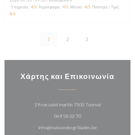
2026-07-13
- 19:30 - καλεσμένοι 6
Υπηρεσία
:
4
/5
Ατμόσφαιρα
:
4
/5
Μενού
:
4
/5
Ποιότητα / Τιμή
:
4
/5
1
2
3
Χάρτης και Επικοινωνία
((ανοίγει σε νέο
19 rue saint martin 7500 Tournai
069 58 02 70
info@maisondesgrillades.be