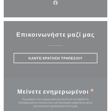
Facebook ((ανοίγει σε νέο π
Επικοινωνήστε μαζί μας
ΚΆΝΤΕ ΚΡΆΤΗΣΗ ΤΡΑΠΕΖΙΟΎ
Μείνετε ενημερωμένοι
*
Εγγραφείτε στο ενημερωτικό μας δελτίο για να λαμβάνετε
εξατομικευμένες επικοινωνίες και προσφορές μάρκετινγκ μέσω
ηλεκτρονικού ταχυδρομείου από εμάς.