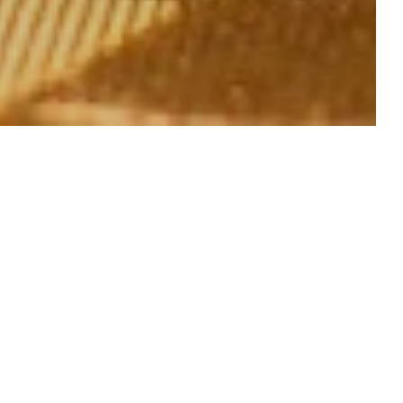
und große Weine,
 einer warmen
ie subtile
Mahlzeit.