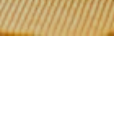
La maison des grillades
es Grillades
lädt Sie ein, belgisches und internationales Fleisch 
skey in einer einzigartigen Umgebung in Tournai zu probieren. In
e auf halbem Weg zwischen Raffinesse und Rohmaterialien legt d
 der Beleuchtung bereits den Grundstein für eine nuancenreiche 