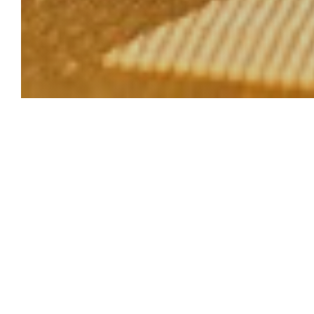
Das Maison d
Rum oder Whi
Atmosphär
Harmonie