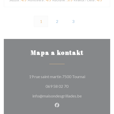
Služba
:
4
/5
Atmosféra
:
4
/5
Kuchyně
:
5
/5
Kvalita / Cena
:
4
/5
1
2
3
Mapa a kontakt
((otevře se v no
19 rue saint martin 7500 Tournai
069 58 02 70
info@maisondesgrillades.be
Facebook ((otevře se v nové