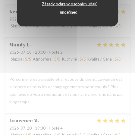
Zásady ochrany osobních údajů
kevin
M
undefined
2026-07-24
- 19:00 - Hosté 4
Služba
:
4
/5
Atmosféra
:
4
/5
Kuchyně
:
5
/5
Kvalita / Cena
:
5
/5
Mandy
L
2026-07-18
- 20:00 - Hosté 2
Služba
:
5
/5
Atmosféra
:
5
/5
Kuchyně
:
5
/5
Kvalita / Cena
:
5
/5
Personnel très agréable et à l'écoute du client. La viande est
si tendre et tous les accompagnements sont exquis ! Plus
que ravis de votre restaurant et nous y reviendrons dans pas
longtemps.
Laurence
M
2026-07-20
- 19:30 - Hosté 4