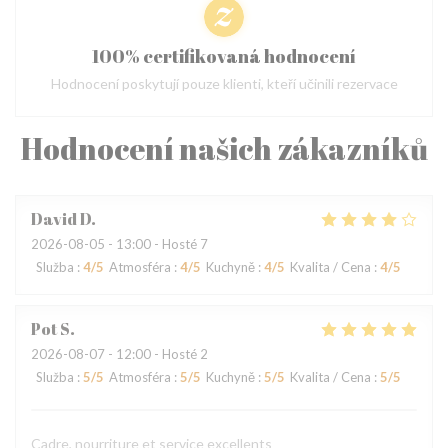
100% certifikovaná hodnocení
Hodnocení poskytují pouze klienti, kteří učinili rezervace
Hodnocení našich zákazníků
David
D
2026-08-05
- 13:00 - Hosté 7
Služba
:
4
/5
Atmosféra
:
4
/5
Kuchyně
:
4
/5
Kvalita / Cena
:
4
/5
Pot
S
2026-08-07
- 12:00 - Hosté 2
Služba
:
5
/5
Atmosféra
:
5
/5
Kuchyně
:
5
/5
Kvalita / Cena
:
5
/5
Cadre, nourriture et service excellents