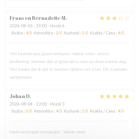
Frans en Bernadette
M
2026-08-03
- 19:00 - Hosté 6
Služba
:
4
/5
Atmosféra
:
2
/5
Kuchyně
:
5
/5
Kvalita / Cena
:
4
/5
Het bezoek was goed verlopen : lekker eten , vlotte
bediening. Jammer dat er geen airco was op deze warme dag.
Het maakt dat ik zat te zweten tijdens het eten. Dit is minder
aangenaam.
Johan
D
2026-08-04
- 13:00 - Hosté 3
Služba
:
5
/5
Atmosféra
:
4
/5
Kuchyně
:
5
/5
Kvalita / Cena
:
4
/5
Heel verzorgde ontvangst - lekker eten