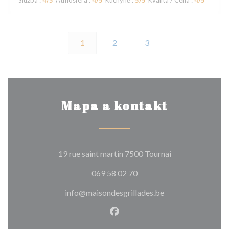
Služba
:
4
/5
Atmosféra
:
4
/5
Kuchyně
:
5
/5
Kvalita / Cena
:
4
/5
1
2
3
Mapa a kontakt
((otevře se v no
19 rue saint martin 7500 Tournai
069 58 02 70
info@maisondesgrillades.be
Facebook ((otevře se v nové