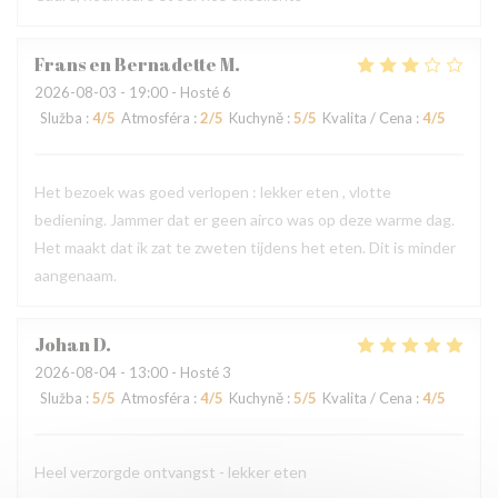
Frans en Bernadette
M
2026-08-03
- 19:00 - Hosté 6
Služba
:
4
/5
Atmosféra
:
2
/5
Kuchyně
:
5
/5
Kvalita / Cena
:
4
/5
Het bezoek was goed verlopen : lekker eten , vlotte
bediening. Jammer dat er geen airco was op deze warme dag.
Het maakt dat ik zat te zweten tijdens het eten. Dit is minder
aangenaam.
Johan
D
2026-08-04
- 13:00 - Hosté 3
Služba
:
5
/5
Atmosféra
:
4
/5
Kuchyně
:
5
/5
Kvalita / Cena
:
4
/5
Heel verzorgde ontvangst - lekker eten