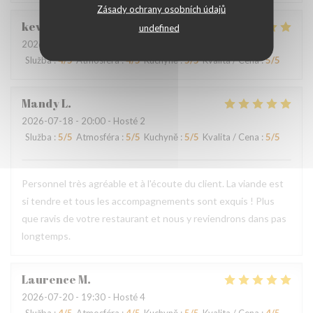
Zásady ochrany osobních údajů
kevin
M
undefined
2026-07-24
- 19:00 - Hosté 4
Služba
:
4
/5
Atmosféra
:
4
/5
Kuchyně
:
5
/5
Kvalita / Cena
:
5
/5
Mandy
L
2026-07-18
- 20:00 - Hosté 2
Služba
:
5
/5
Atmosféra
:
5
/5
Kuchyně
:
5
/5
Kvalita / Cena
:
5
/5
Personnel très agréable et à l'écoute du client. La viande est
si tendre et tous les accompagnements sont exquis ! Plus
que ravis de votre restaurant et nous y reviendrons dans pas
longtemps.
Laurence
M
2026-07-20
- 19:30 - Hosté 4