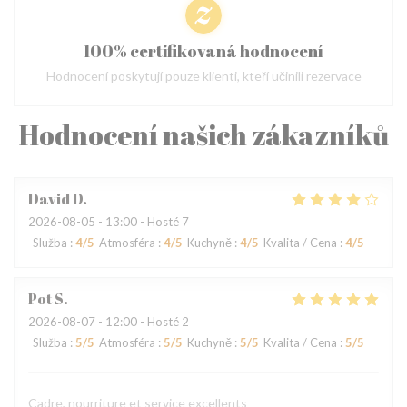
100% certifikovaná hodnocení
Hodnocení poskytují pouze klienti, kteří učinili rezervace
Hodnocení našich zákazníků
David
D
2026-08-05
- 13:00 - Hosté 7
Služba
:
4
/5
Atmosféra
:
4
/5
Kuchyně
:
4
/5
Kvalita / Cena
:
4
/5
Pot
S
2026-08-07
- 12:00 - Hosté 2
Služba
:
5
/5
Atmosféra
:
5
/5
Kuchyně
:
5
/5
Kvalita / Cena
:
5
/5
Cadre, nourriture et service excellents